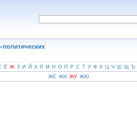
о-политических
Е
Ё
Ж
З
И
Й
К
Л
М
Н
О
П
Р
С
Т
У
Ф
Х
Ц
Ч
Ш
Щ
Ъ
ЖЕ
ЖИ
ЖУ
ЖЮ