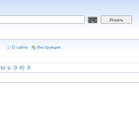
Искать
О сайте
Инструкция
Ы
Ь
Э
Ю
Я