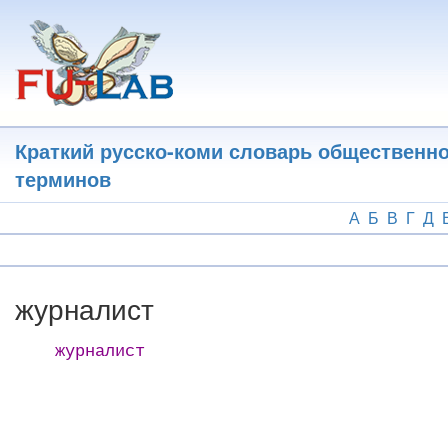
Перейти
к
основному
содержанию
Краткий русско-коми словарь общественн
терминов
А
Б
В
Г
Д
журналист
журналист