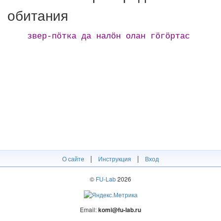
обитания
звер-пӧтка да налӧн олан гӧгӧртас
|
|
О сайте
Инструкция
Вход
©
FU-Lab
2026
Email:
komi@fu-lab.ru