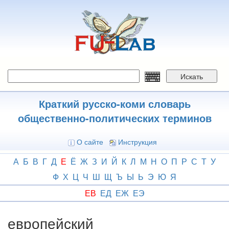
Перейти
к
основному
содержанию
Искать
Краткий русско-коми словарь
общественно-политических терминов
О сайте
Инструкция
А
Б
В
Г
Д
Е
Ё
Ж
З
И
Й
К
Л
М
Н
О
П
Р
С
Т
У
Ф
Х
Ц
Ч
Ш
Щ
Ъ
Ы
Ь
Э
Ю
Я
ЕВ
ЕД
ЕЖ
ЕЭ
европейский