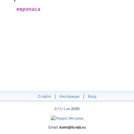
европаса
|
|
О сайте
Инструкция
Вход
©
FU-Lab
2026
Email:
komi@fu-lab.ru