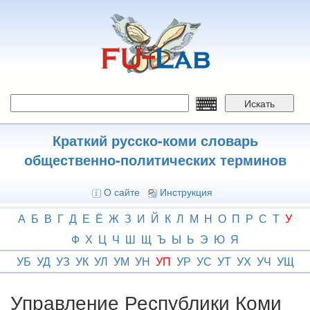
Перейти
к
основному
содержанию
Искать
Краткий русско-коми словарь
общественно-политических терминов
О сайте
Инструкция
А
Б
В
Г
Д
Е
Ё
Ж
З
И
Й
К
Л
М
Н
О
П
Р
С
Т
У
Ф
Х
Ц
Ч
Ш
Щ
Ъ
Ы
Ь
Э
Ю
Я
УБ
УД
УЗ
УК
УЛ
УМ
УН
УП
УР
УС
УТ
УХ
УЧ
УЩ
Управление Республики Коми