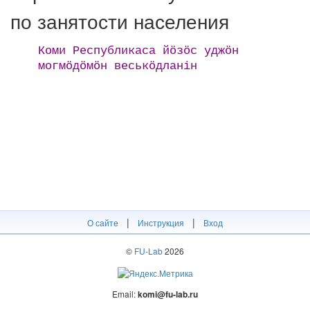
по занятости населения
Коми Республикаса йӧзӧс уджӧн
могмӧдӧмӧн веськӧдланін
|
|
О сайте
Инструкция
Вход
©
FU-Lab
2026
Email:
komi@fu-lab.ru