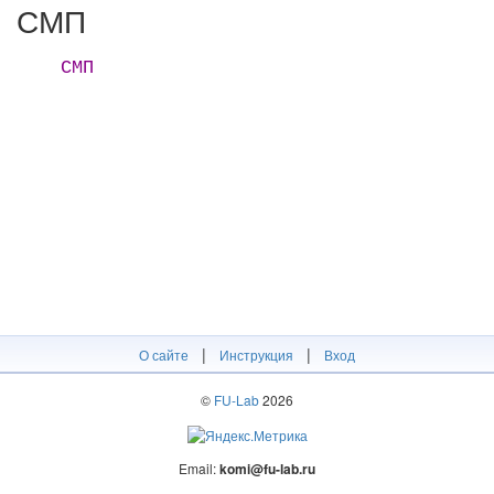
СМП
СМП
|
|
О сайте
Инструкция
Вход
©
FU-Lab
2026
Email:
komi@fu-lab.ru