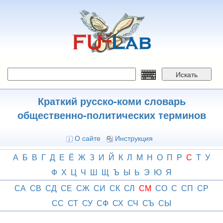
Перейти
к
основному
содержанию
Искать
Краткий русско-коми словарь
общественно-политических терминов
О сайте
Инструкция
А
Б
В
Г
Д
Е
Ё
Ж
З
И
Й
К
Л
М
Н
О
П
Р
С
Т
У
Ф
Х
Ц
Ч
Ш
Щ
Ъ
Ы
Ь
Э
Ю
Я
СА
СВ
СД
СЕ
СЖ
СИ
СК
СЛ
СМ
СО
С
СП
СР
СС
СТ
СУ
СФ
СХ
СЧ
СЪ
СЫ