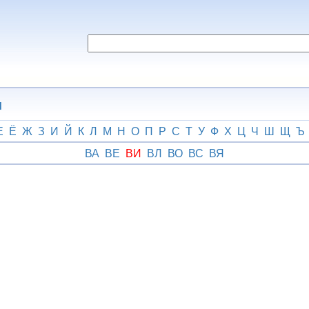
н
Е
Ё
Ж
З
И
Й
К
Л
М
Н
О
П
Р
С
Т
У
Ф
Х
Ц
Ч
Ш
Щ
Ъ
ВА
ВЕ
ВИ
ВЛ
ВО
ВС
ВЯ