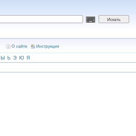
Искать
О сайте
Инструкция
Ы
Ь
Э
Ю
Я