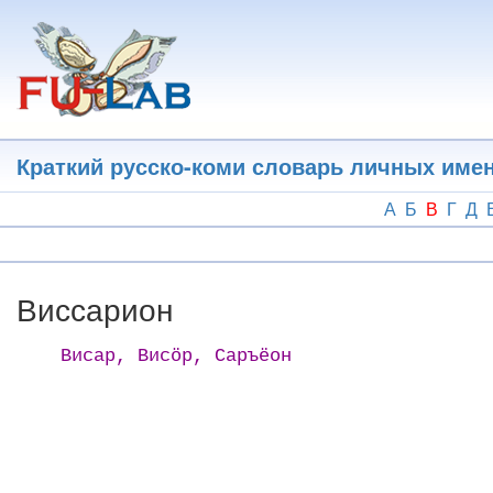
Перейти
к
основному
содержанию
Краткий русско-коми словарь личных име
А
Б
В
Г
Д
Виссарион
Висар, Висӧр, Саръёон