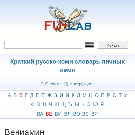
Перейти
к
основному
содержанию
Искать
Краткий русско-коми словарь личных
имен
О сайте
Инструкция
А
Б
В
Г
Д
Е
Ё
Ж
З
И
Й
К
Л
М
Н
О
П
Р
С
Т
У
Ф
Х
Ц
Ч
Ш
Щ
Ъ
Ы
Ь
Э
Ю
Я
ВА
ВЕ
ВИ
ВЛ
ВО
ВС
ВЯ
Вениамин