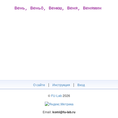
Вень, Веньӧ, Венюш, Веня, Венямин
|
|
О сайте
Инструкция
Вход
©
FU-Lab
2026
Email:
komi@fu-lab.ru