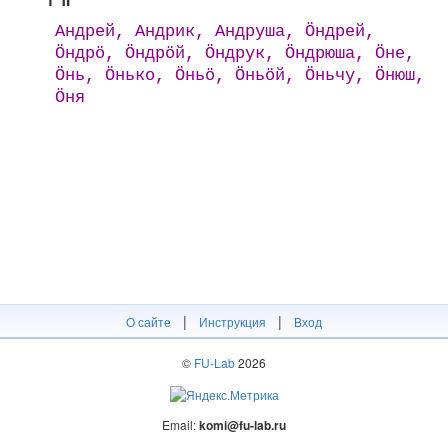
Андрей, Андрик, Андруша, Ӧндрей,
Ӧндрӧ, Ӧндрӧй, Ӧндрук, Ӧндрюша, Ӧне,
Ӧнь, Ӧнько, Ӧньӧ, Ӧньӧй, Ӧньчу, Ӧнюш,
Ӧня
|
|
О сайте
Инструкция
Вход
©
FU-Lab
2026
Email:
komi@fu-lab.ru