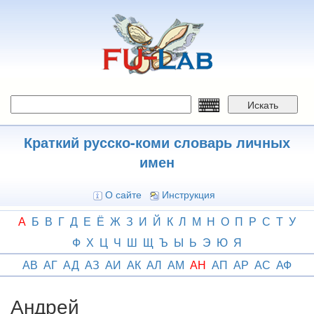
Перейти
к
основному
содержанию
Искать
Краткий русско-коми словарь личных
имен
О сайте
Инструкция
А
Б
В
Г
Д
Е
Ё
Ж
З
И
Й
К
Л
М
Н
О
П
Р
С
Т
У
Ф
Х
Ц
Ч
Ш
Щ
Ъ
Ы
Ь
Э
Ю
Я
АВ
АГ
АД
АЗ
АИ
АК
АЛ
АМ
АН
АП
АР
АС
АФ
Андрей