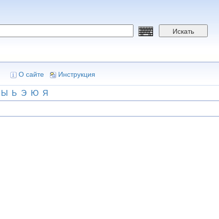
Искать
О сайте
Инструкция
Ы
Ь
Э
Ю
Я