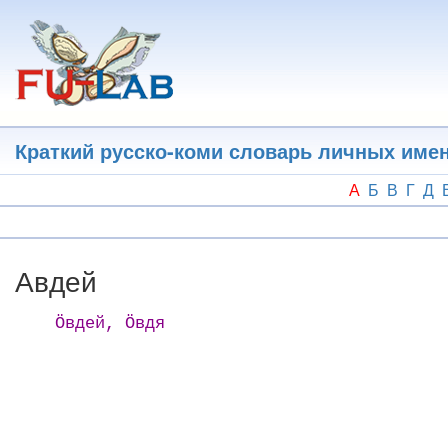
Перейти
к
основному
содержанию
Краткий русско-коми словарь личных име
А
Б
В
Г
Д
Авдей
Ӧвдей, Ӧвдя