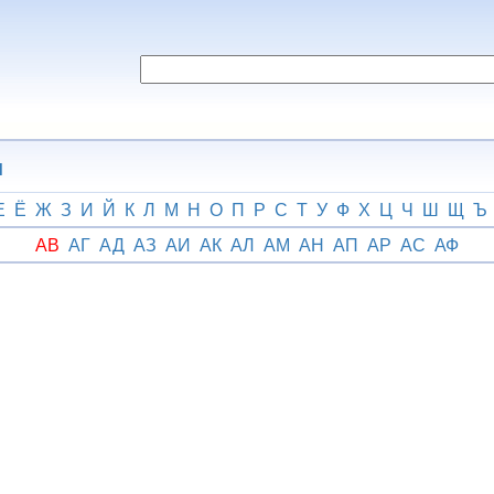
н
Е
Ё
Ж
З
И
Й
К
Л
М
Н
О
П
Р
С
Т
У
Ф
Х
Ц
Ч
Ш
Щ
Ъ
АВ
АГ
АД
АЗ
АИ
АК
АЛ
АМ
АН
АП
АР
АС
АФ