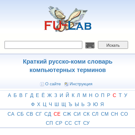
Перейти
к
основному
содержанию
Искать
Краткий русско-коми словарь
компьютерных терминов
О сайте
Инструкция
А
Б
В
Г
Д
Е
Ё
Ж
З
И
Й
К
Л
М
Н
О
П
Р
С
Т
У
Ф
Х
Ц
Ч
Ш
Щ
Ъ
Ы
Ь
Э
Ю
Я
СА
СБ
СВ
СГ
СД
СЕ
СЖ
СИ
СК
СЛ
СМ
СН
СО
СП
СР
СС
СТ
СУ