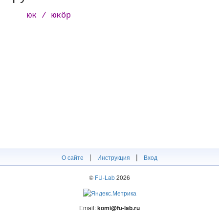
юк / юкӧр
|
|
О сайте
Инструкция
Вход
©
FU-Lab
2026
Email:
komi@fu-lab.ru