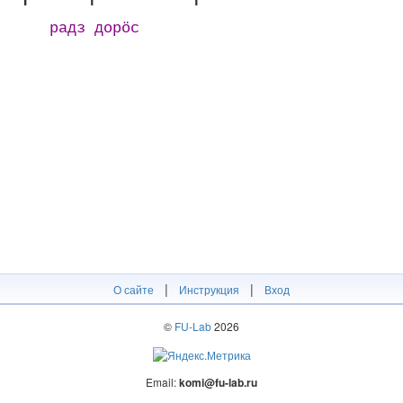
радз дорӧс
|
|
О сайте
Инструкция
Вход
©
FU-Lab
2026
Email:
komi@fu-lab.ru