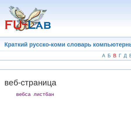
Перейти
к
основному
содержанию
Краткий русско-коми словарь компьютерн
А
Б
В
Г
Д
веб-страница
вебса листбан