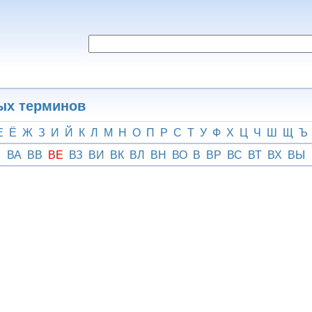
ых терминов
Е
Ё
Ж
З
И
Й
К
Л
М
Н
О
П
Р
С
Т
У
Ф
Х
Ц
Ч
Ш
Щ
Ъ
ВА
ВВ
ВЕ
ВЗ
ВИ
ВК
ВЛ
ВН
ВО
В
ВР
ВС
ВТ
ВХ
ВЫ