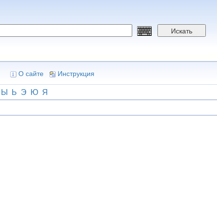
Искать
О сайте
Инструкция
Ы
Ь
Э
Ю
Я