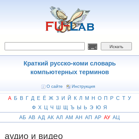
Перейти
к
основному
содержанию
Искать
Краткий русско-коми словарь
компьютерных терминов
О сайте
Инструкция
А
Б
В
Г
Д
Е
Ё
Ж
З
И
Й
К
Л
М
Н
О
П
Р
С
Т
У
Ф
Х
Ц
Ч
Ш
Щ
Ъ
Ы
Ь
Э
Ю
Я
АБ
АВ
АД
АК
АЛ
АМ
АН
АП
АР
АУ
АЦ
аудио и видео