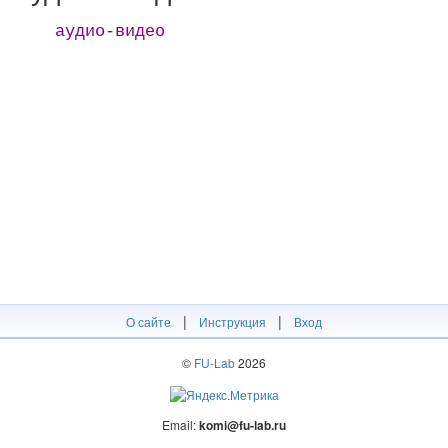
аудио-видео
|
|
О сайте
Инструкция
Вход
©
FU-Lab
2026
Email:
komi@fu-lab.ru