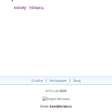
косму тӧлысь
|
|
О сайте
Инструкция
Вход
©
FU-Lab
2026
Email:
komi@fu-lab.ru