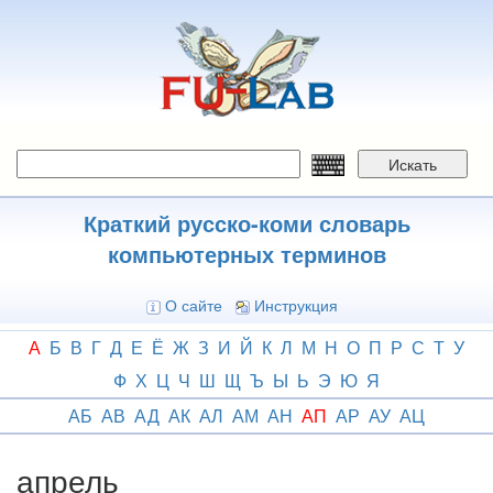
Перейти
к
основному
содержанию
Искать
Краткий русско-коми словарь
компьютерных терминов
О сайте
Инструкция
А
Б
В
Г
Д
Е
Ё
Ж
З
И
Й
К
Л
М
Н
О
П
Р
С
Т
У
Ф
Х
Ц
Ч
Ш
Щ
Ъ
Ы
Ь
Э
Ю
Я
АБ
АВ
АД
АК
АЛ
АМ
АН
АП
АР
АУ
АЦ
апрель