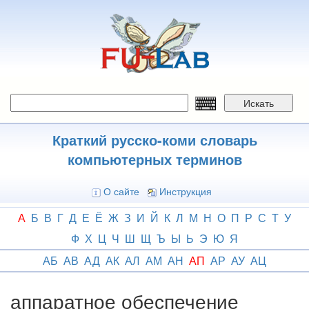
Перейти
к
основному
содержанию
Искать
Краткий русско-коми словарь
компьютерных терминов
О сайте
Инструкция
А
Б
В
Г
Д
Е
Ё
Ж
З
И
Й
К
Л
М
Н
О
П
Р
С
Т
У
Ф
Х
Ц
Ч
Ш
Щ
Ъ
Ы
Ь
Э
Ю
Я
АБ
АВ
АД
АК
АЛ
АМ
АН
АП
АР
АУ
АЦ
аппаратное обеспечение