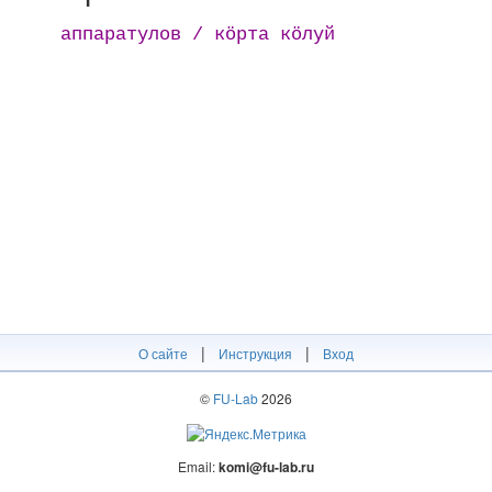
аппаратулов / кӧрта кӧлуй
|
|
О сайте
Инструкция
Вход
©
FU-Lab
2026
Email:
komi@fu-lab.ru