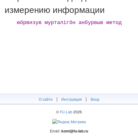
измерению информации
юӧрвизув мурталігӧн анбурвыв метод
|
|
О сайте
Инструкция
Вход
©
FU-Lab
2026
Email:
komi@fu-lab.ru