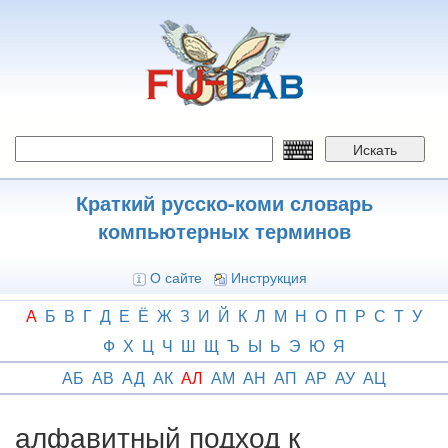
Перейти
к
основному
содержанию
Искать
Краткий русско-коми словарь
компьютерных терминов
О сайте
Инструкция
А
Б
В
Г
Д
Е
Ё
Ж
З
И
Й
К
Л
М
Н
О
П
Р
С
Т
У
Ф
Х
Ц
Ч
Ш
Щ
Ъ
Ы
Ь
Э
Ю
Я
АБ
АВ
АД
АК
АЛ
АМ
АН
АП
АР
АУ
АЦ
алфавитный подход к