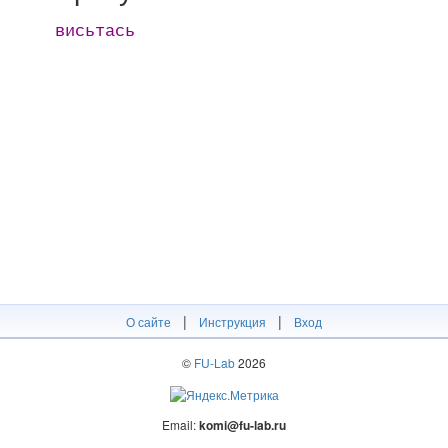
висьтась
|
|
О сайте
Инструкция
Вход
©
FU-Lab
2026
Email:
komi@fu-lab.ru