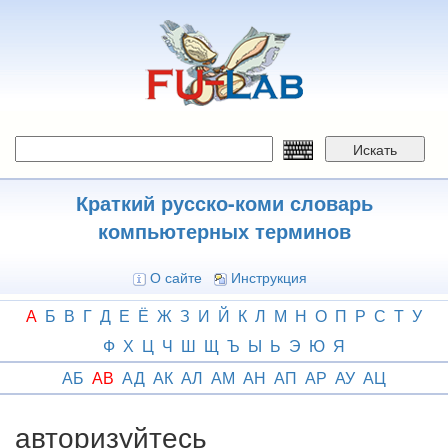
Перейти
к
основному
содержанию
Искать
Краткий русско-коми словарь
компьютерных терминов
О сайте
Инструкция
А
Б
В
Г
Д
Е
Ё
Ж
З
И
Й
К
Л
М
Н
О
П
Р
С
Т
У
Ф
Х
Ц
Ч
Ш
Щ
Ъ
Ы
Ь
Э
Ю
Я
АБ
АВ
АД
АК
АЛ
АМ
АН
АП
АР
АУ
АЦ
авторизуйтесь