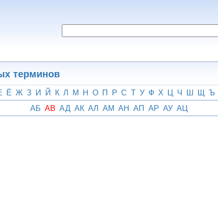
ых терминов
Е
Ё
Ж
З
И
Й
К
Л
М
Н
О
П
Р
С
Т
У
Ф
Х
Ц
Ч
Ш
Щ
Ъ
АБ
АВ
АД
АК
АЛ
АМ
АН
АП
АР
АУ
АЦ