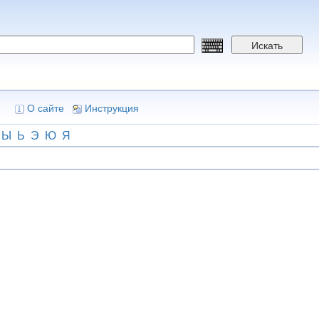
Искать
О сайте
Инструкция
Ы
Ь
Э
Ю
Я