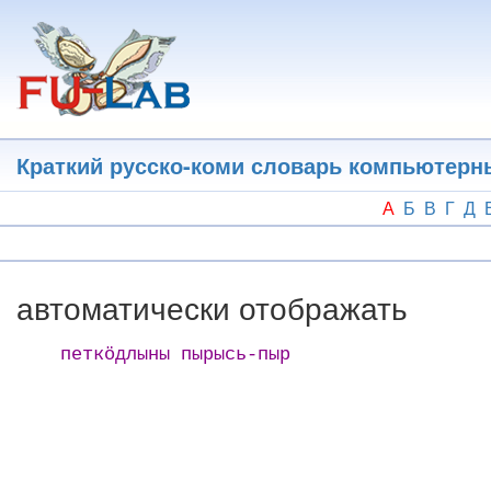
Перейти
к
основному
содержанию
Краткий русско-коми словарь компьютерн
А
Б
В
Г
Д
автоматически отображать
петкӧдлыны пырысь-пыр