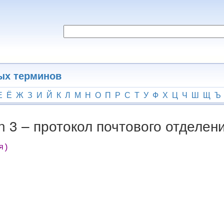
ых терминов
Е
Ё
Ж
З
И
Й
К
Л
М
Н
О
П
Р
С
Т
У
Ф
Х
Ц
Ч
Ш
Щ
Ъ
on 3 – протокол почтового отделени
я)