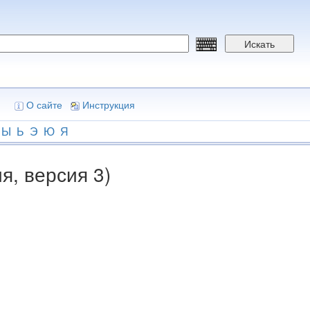
Искать
О сайте
Инструкция
Ы
Ь
Э
Ю
Я
я, версия 3)