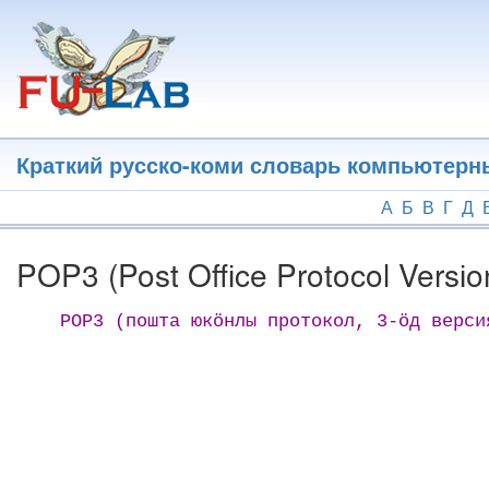
Перейти
к
основному
содержанию
Краткий русско-коми словарь компьютерн
А
Б
В
Г
Д
POP3 (Post Offіce Protocol Versі
POP3 (пошта юкӧнлы протокол, 3-ӧд верси