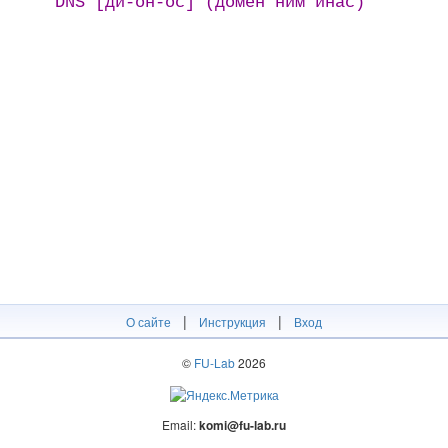
DNS [ди-ӧн-ӧс] (домен ним инас)
|
|
О сайте
Инструкция
Вход
©
FU-Lab
2026
Email:
komi@fu-lab.ru