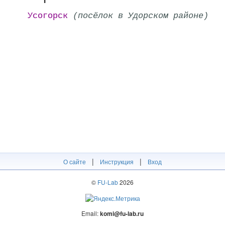
Усогорск
(посёлок в Удорском районе)
|
|
О сайте
Инструкция
Вход
©
FU-Lab
2026
Email:
komi@fu-lab.ru