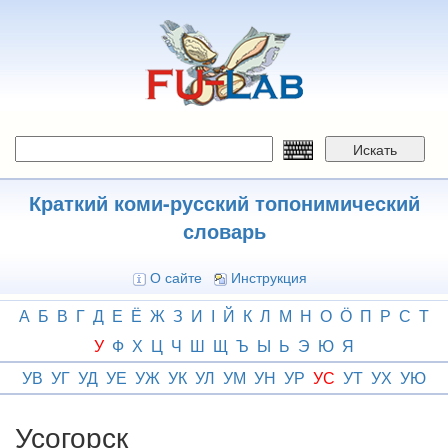
Перейти
к
основному
содержанию
Искать
Краткий коми-русский топонимический
словарь
О сайте
Инструкция
А
Б
В
Г
Д
Е
Ё
Ж
З
И
І
Й
К
Л
М
Н
О
Ӧ
П
Р
С
Т
У
Ф
Х
Ц
Ч
Ш
Щ
Ъ
Ы
Ь
Э
Ю
Я
УВ
УГ
УД
УЕ
УЖ
УК
УЛ
УМ
УН
УР
УС
УТ
УХ
УЮ
Усогорск