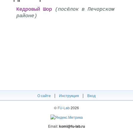
Кедровый Шор
(посёлок в Печорском
районе)
|
|
О сайте
Инструкция
Вход
©
FU-Lab
2026
Email:
komi@fu-lab.ru