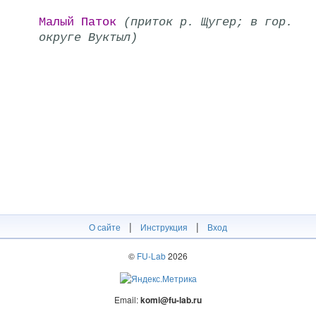
Малый Паток
(приток р. Щугер; в гор.
округе Вуктыл)
|
|
О сайте
Инструкция
Вход
©
FU-Lab
2026
Email:
komi@fu-lab.ru