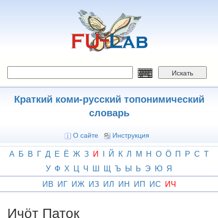
Перейти
к
основному
содержанию
Искать
Краткий коми-русский топонимический
словарь
О сайте
Инструкция
А
Б
В
Г
Д
Е
Ё
Ж
З
И
І
Й
К
Л
М
Н
О
Ӧ
П
Р
С
Т
У
Ф
Х
Ц
Ч
Ш
Щ
Ъ
Ы
Ь
Э
Ю
Я
ИВ
ИГ
ИЖ
ИЗ
ИЛ
ИН
ИП
ИС
ИЧ
Ичӧт Паток