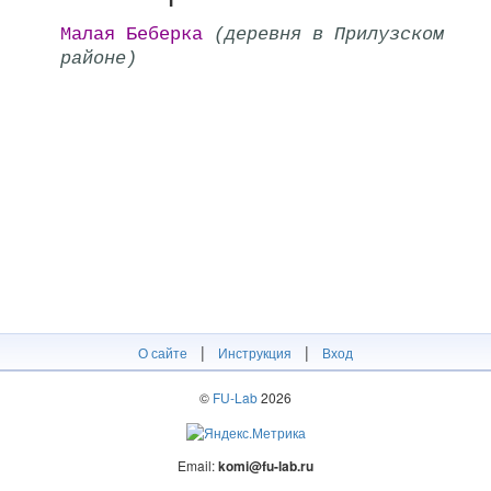
Малая Беберка
(деревня в Прилузском
районе)
|
|
О сайте
Инструкция
Вход
©
FU-Lab
2026
Email:
komi@fu-lab.ru