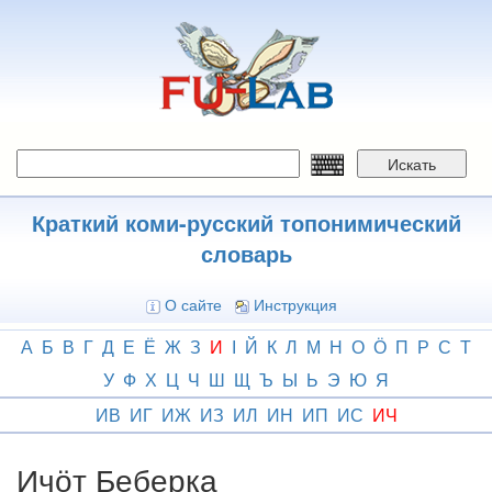
Перейти
к
основному
содержанию
Искать
Краткий коми-русский топонимический
словарь
О сайте
Инструкция
А
Б
В
Г
Д
Е
Ё
Ж
З
И
І
Й
К
Л
М
Н
О
Ӧ
П
Р
С
Т
У
Ф
Х
Ц
Ч
Ш
Щ
Ъ
Ы
Ь
Э
Ю
Я
ИВ
ИГ
ИЖ
ИЗ
ИЛ
ИН
ИП
ИС
ИЧ
Ичӧт Беберка