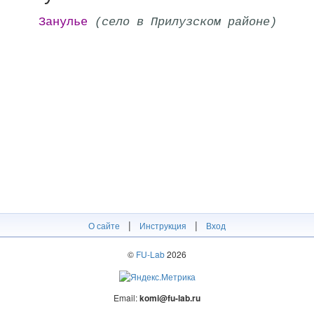
Занулье
(село в Прилузском районе)
|
|
О сайте
Инструкция
Вход
©
FU-Lab
2026
Email:
komi@fu-lab.ru