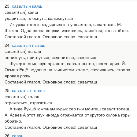
23
савалтын каяш
савалт(ын) каяш
удариться, плеснуть, колыхнуться
Ик уржа толкын кадыргылын лупшалтеш, савалт кая. М.
Шкетан Одна волна во ржи, извиваясь, качнётся, колыхнётся.
Составной глагол. Основное слово: савалташ
24
савалтын пыташ
савалт(ын) пыташ
поникнуть, пригнуться, склониться, свеситься
Шукерте огыл шун аркаште, савалт пытен, шоген ярча. Й.
Осмин Ещё недавно на глинистом холме, свесившись, стояла
яровая рожь.
Составной глагол. Основное слово: савалташ
25
савалтын толаш
савалт(ын) толаш
отражаться, отразиться
А тиде йӱкшӧ южгунам курык сер гыч мӧҥгеш савалт толеш.
А. Асаев А этот звук иногда отражается от крутого склона горы
обратно.
Составной глагол. Основное слово: савалташ
26
саван