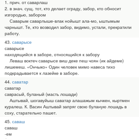
1. прич. от саварлаш
2. в знач. сущ. тот, кто делает ограду, забор, кто обносит
изгородью, забором
Саварым саварлыше-влак нойышт ала-мо, ыштымым
чарнышт. Те, кто возводил забор, видимо, устали, прекратили
работу.
43
саварысе
саварысе
находящийся в заборе, относящийся к забору
Леваш воктеч саварысе виш деке пеш чоян (ик айдеме)
лишемеш. «Ончыко» Один человек мимо навеса тихо
подкрадывается к лазейке в заборе.
44
саватар
саватар
саврасый, буланый (масть лошади)
Аштывай, шогавуйыш саватар алашажым кычкен, кыртмен
куралеш. К. Васин Аштывай запряг свою буланую лошадь в
соху, старательно пашет.
45
саваш
саваш
-ем