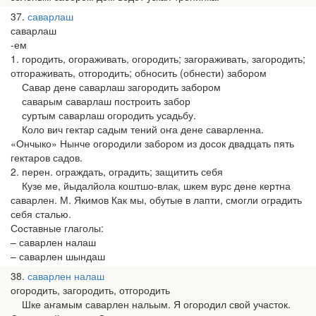
37
саварлаш
саварлаш
-ем
1. городить, огораживать, огородить; загораживать, загородить;
отгораживать, отгородить; обносить (обнести) забором
Савар дене саварлаш загородить забором
саварым саварлаш построить забор
суртым саварлаш огородить усадьбу.
Коло вич гектар садым тений оҥа дене саварленна.
«Ончыко» Нынче огородили забором из досок двадцать пять
гектаров садов.
2. перен. ограждать, оградить; защитить себя
Кузе ме, йыдалйола коштшо-влак, шкем вурс дене кертна
саварлен. М. Якимов Как мы, обутые в лапти, смогли оградить
себя сталью.
Составные глаголы:
– саварлен налаш
– саварлен шындаш
38
саварлен налаш
огородить, загородить, отгородить
Шке аҥамым саварлен нальым. Я огородил свой участок.