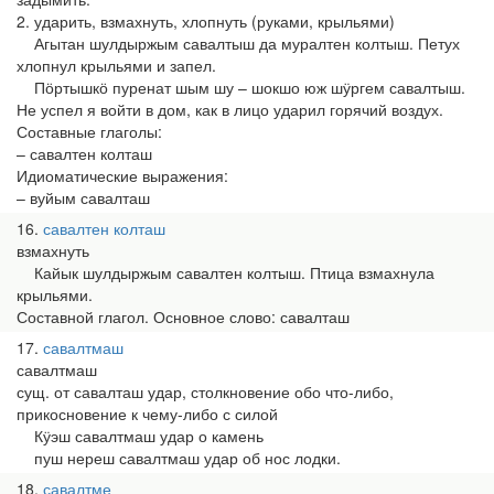
2. ударить, взмахнуть, хлопнуть (руками, крыльями)
Агытан шулдыржым савалтыш да муралтен колтыш. Петух
хлопнул крыльями и запел.
Пӧртышкӧ пуренат шым шу – шокшо юж шӱргем савалтыш.
Не успел я войти в дом, как в лицо ударил горячий воздух.
Составные глаголы:
– савалтен колташ
Идиоматические выражения:
– вуйым савалташ
16
савалтен колташ
взмахнуть
Кайык шулдыржым савалтен колтыш. Птица взмахнула
крыльями.
Составной глагол. Основное слово: савалташ
17
савалтмаш
савалтмаш
сущ. от савалташ удар, столкновение обо что-либо,
прикосновение к чему-либо с силой
Кӱэш савалтмаш удар о камень
пуш нереш савалтмаш удар об нос лодки.
18
савалтме