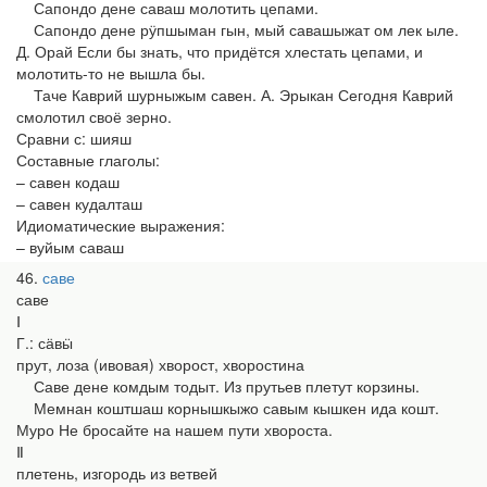
Сапондо дене саваш молотить цепами.
Сапондо дене рӱпшыман гын, мый савашыжат ом лек ыле.
Д. Орай Если бы знать, что придётся хлестать цепами, и
молотить-то не вышла бы.
Таче Каврий шурныжым савен. А. Эрыкан Сегодня Каврий
смолотил своё зерно.
Сравни с: шияш
Составные глаголы:
– савен кодаш
– савен кудалташ
Идиоматические выражения:
– вуйым саваш
46
саве
саве
Ⅰ
Г.: сӓвӹ
прут, лоза (ивовая) хворост, хворостина
Саве дене комдым тодыт. Из прутьев плетут корзины.
Мемнан коштшаш корнышкыжо савым кышкен ида кошт.
Муро Не бросайте на нашем пути хвороста.
Ⅱ
плетень, изгородь из ветвей