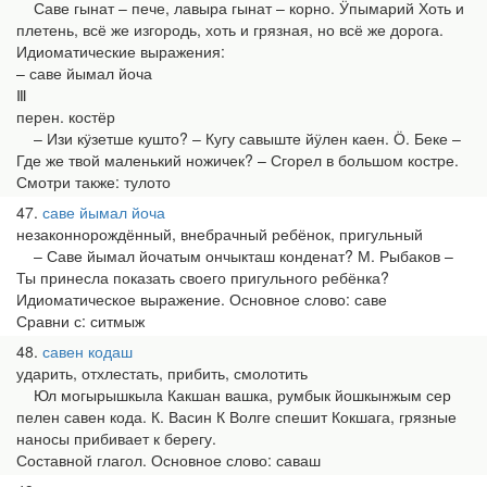
Саве гынат – пече, лавыра гынат – корно. Ӱпымарий Хоть и
плетень, всё же изгородь, хоть и грязная, но всё же дорога.
Идиоматические выражения:
– саве йымал йоча
Ⅲ
перен. костёр
– Изи кӱзетше кушто? – Кугу савыште йӱлен каен. Ӧ. Беке –
Где же твой маленький ножичек? – Сгорел в большом костре.
Смотри также: тулото
47
саве йымал йоча
незаконнорождённый, внебрачный ребёнок, пригульный
– Саве йымал йочатым ончыкташ конденат? М. Рыбаков –
Ты принесла показать своего пригульного ребёнка?
Идиоматическое выражение. Основное слово: саве
Сравни с: ситмыж
48
савен кодаш
ударить, отхлестать, прибить, смолотить
Юл могырышкыла Какшан вашка, румбык йошкынжым сер
пелен савен кода. К. Васин К Волге спешит Кокшага, грязные
наносы прибивает к берегу.
Составной глагол. Основное слово: саваш