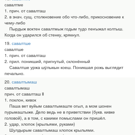
савалтме
1. прич. от савалташ
2. в знач. сущ. столкновение обо что-либо, прикосновение к
чему-либо
Пырдыж воктен савалтмыж годым тудо пеҥыжал колтыш.
Когда он ударился об стенку, крякнул.
19
савалтше
савалтше
1. прич. от савалташ
2. прил. поникший, пригнутый, склонённый
Савалтше уржа шӱлыкын коеш. Поникшая рожь выглядит
печально.
20
савалтымаш
савалтымаш
прич. от савалташ Ⅱ
1. поклон, кивок
Паша вет вуйым савалтымаште огыл, а мом шонен
пурымаштыже. Дело ведь не в приветствии (букв. кивке
головой), а в том, с какими помыслами он пришёл.
2. удар, хлопок (крыльями, руками)
Шулдырым савалтымаш хлопок крыльями.