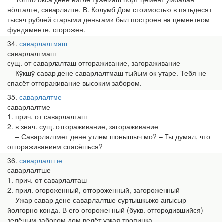
нӧлталте, саварлалте. В. Колумб Дом стоимостью в пятьдесят
тысяч рублей старыми деньгами был построен на цементном
фундаменте, огорожен.
34
саварлалтмаш
саварлалтмаш
сущ. от саварлалташ отгораживание, загораживание
Кӱкшӱ савар дене саварлалтмаш тыйым ок утаре. Тебя не
спасёт отгораживание высоким забором.
35
саварлалтме
саварлалтме
1. прич. от саварлалташ
2. в знач. сущ. отгораживание, загораживание
– Саварлалтмет дене утлем шонышыч мо? – Ты думал, что
отгораживанием спасёшься?
36
саварлалтше
саварлалтше
1. прич. от саварлалташ
2. прил. огороженный, отгороженный, загороженный
Ужар савар дене саварлалтше суртышкыжо аҥысыр
йолгорно конда. В его огороженный (букв. отгородившийся)
зелёным забором дом ведёт узкая тропинка.