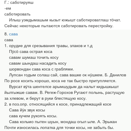
Г.: саботируяш
-ем
саботировать
Илыш уэмдымашым кызыт южышт саботироватлаш тӧчат.
Сейчас некоторые пытаются саботировать перестройку.
8
сава
сава
1. орудие для срезывания травы, злаков и т.д
Пӱсӧ сава острая коса
савам шумаш точить косу
савам шындаш насадить косу
шорвондан сава коса с граблями.
Лупсан годым солаш сай, сава вашке ок нӱшкем. Б. Данилов
По росе косить хорошо, коса не так быстро притупляется.
Вурсат вӱта шеҥгелсе арымшудым да налыт кидышкышт
йылгыжше савам. В. Регеж-Горохов Ругают полынь, растущую
за хлевом, и берут в руки блестящую косу.
2. в поз.опр. относящийся к косе, принадлежащий косе
Сава йӱк звук косы
сава кучем рукоять косы.
Сава кольмо пытен шуын, мондаш огыл ыле. А. Эрыкан
Почти износилась лопатка для точки косы, не забыть бы.