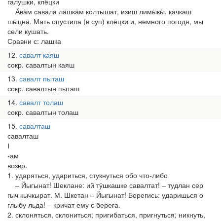
галушки, клёцки
Ӓвӓм савала лӓшкӓм колтышат, изиш лимӹкӹ, качкаш
шӹцнӓ. Мать опустила (в суп) клёцки и, немного погодя, мы
сели кушать.
Сравни с: лашка
12
савалт каяш
сокр. савалтын каяш
13
савалт пыташ
сокр. савалтын пыташ
14
савалт толаш
сокр. савалтын толаш
15
савалташ
савалташ
Ⅰ
-ам
возвр.
1. ударяться, удариться, стукнуться обо что-либо
– Йыгынат! Шеклане: ий тӱшкашке савалтат! – тудлан сер
гыч кычкырат. М. Шкетан – Йыгынат! Берегись: ударишься о
глыбу льда! – кричат ему с берега.
2. склоняться, склониться; пригибаться, пригнуться; никнуть,