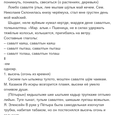
поникнуть, поникать, свеситься (о растениях, деревьях)
Ломбо савалте ӱлык, лие мылам шӱлык май кечем. Сем.
Николаев Склонилась книзу черёмуха, стал мне грустен день
мой майский.
Шыдаҥ, неле вуйжым нумал кертде, мардеж дене савалтын,
толкыналтеш. «Мар. альм.» Пшеница, не в силах удержать
тяжёлые колосья, колышется, пригибаясь на ветру.
Составные глаголы:
– савалт каяш, савалтын каяш
– савалт пыташ, савалтын пыташ
– савалт толаш, савалтын толаш
Ⅱ
-ем
однокр.
1. высечь (огонь из кремня)
Сескем гыч ылыжеш тулото, моштен савалте шӱм чакмам.
М. Казаков Из искры возгорится пламя, высеки её умело
огнивом души.
(Пӧтырын) кидыштыже шке ыштыме кадыр трупкаже оптымо
лийын. Туге гынат, тулым савалтен, шикшым лукташ вожылын.
Я. Элексейн В руке у Пётыра была самодельная изогнутая
трубка, набитая табаком, но он постеснялся высечь огонь и
задымить.