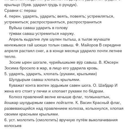
крыльцо (букв. ударил грудь о рундук).
Сравни с: пераш
4. перен. ударять, ударить; веять, повеять; устремляться,
устремиться; распространяться, распространиться
Вуйыш саваш ударить в голову
тӱжвак саваш устремиться наружу.
Апрель кыдалне лум шулен пытыш, а тылзе мучаште
кеҥежымсе гай шокшо толын савыш. Ф. Майоров В середине
апреля растаял снег, а в конце месяца ударило почти летнее
тепло.
Зосим ырен шогале, чурийышкыже вӱр савыш. В. Юксерн
Зосима бросило в жар, в лицо его ударила кровь.
5. ударять, ударить, хлопать (руками, крыльями)
Шулдырым саваш хлопать крыльями.
Куважат коҥга воктен эрдыжым савен шога. О. Шабдар И
жена его стоит у печки и хлопает руками по бёдрам.
Колхоз правлений велне кечыше флаг, толкыналтын,
йошкар шулдыржым савен лойгалте. К. Васин Красный флаг,
развевающийся над правлением колхоза, колыхнулся, хлопая
своими красными крыльями.
6. уст. молотить (смолотить) вручную путём выколачивания
колосьев