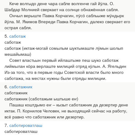
Кече волгыдо дене чара сабле волгенче гай йӱла. О.
Шабдар Молнией сверкает на солнце обнажённая сабля.
Ончыл верыште Павка Корчагин, пӱсӧ сабльыже мӱндырк
йӱла. М. Якимов Впереди Павка Корчагин, далеко сверкает его
острая сабля.
5
саботаж
саботаж
саботаж (иктаж-могай сомылым шуктымаште лӱмын шолып
мешайымаш)
Совет властьын первый ийлаштыже пеш шуко саботаж
лиймылан кӧра верлаште милиций отряд кӱлын. А. Ягельдин
Из-за того, что в первые годы Советской власти было много
саботажа, на местах нужны были отряды милиции.
6
саботажник
саботажник
саботажник (саботажым ыштыше еҥ)
Пашаш коштдымо еҥ – кызыт саботажник да дезертир дене
иктак. П. Корнилов Человек, не выходящий сейчас на работу,
всё равно что саботажник или дезертир.
7
саботироватлаш
саботироватлаш