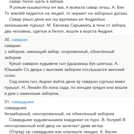
савар лончо щель в заборе.
Я рокым кышкылтеш еҥ вак, я возкала савар оҥаш. А. Бик
То землёй кидается на людей, то черкает на заборных досках.
Савар ӱмыл дене кок ош вургеман еҥ Андрейын
капкашкыже пурышт. М. Евсеева Скрываяcь в тени от забора,
два человека, одетые в белое, вошли в ворота Андрея.
30
саваран
саваран
с забором, имеющий забор, огороженный, обнесённый
забором
Кӱкшӧ саваран кудывече гыч ӱдырамаш йӱк шоктыш. А.
Юзыкайн Со двора с высоким забором послышался женский
голос.
Сад кокла гыч, йыраҥ вуйла дене кӱ саваран суртыш миен
пурышт. Н. Лекайн Из лона сада, по концам грядок они вошли
в дом с каменным забором.
31
савардыме
савардыме
беззаборный, неогороженный, не обнесённый забором
Савардыме кудывечышкем мардежат ок пуро. В. Колумб В
неогороженный мой двор не залетает даже ветер.
(Отряд) ор савардыме изи олалаште лиеден. К. Васин