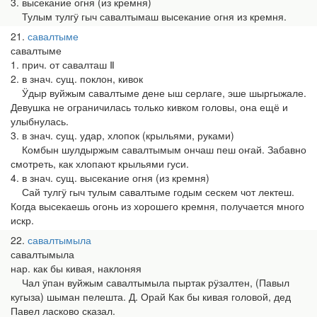
3. высекание огня (из кремня)
Тулым тулгӱ гыч савалтымаш высекание огня из кремня.
21
савалтыме
савалтыме
1. прич. от савалташ Ⅱ
2. в знач. сущ. поклон, кивок
Ӱдыр вуйжым савалтыме дене ыш серлаге, эше шыргыжале.
Девушка не ограничилась только кивком головы, она ещё и
улыбнулась.
3. в знач. сущ. удар, хлопок (крыльями, руками)
Комбын шулдыржым савалтымым ончаш пеш оҥай. Забавно
смотреть, как хлопают крыльями гуси.
4. в знач. сущ. высекание огня (из кремня)
Сай тулгӱ гыч тулым савалтыме годым сескем чот лектеш.
Когда высекаешь огонь из хорошего кремня, получается много
искр.
22
савалтымыла
савалтымыла
нар. как бы кивая, наклоняя
Чал ӱпан вуйжым савалтымыла пыртак рӱзалтен, (Павыл
кугыза) шыман пелешта. Д. Орай Как бы кивая головой, дед
Павел ласково сказал.