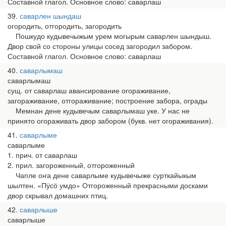
Составной глагол. Основное слово: саварлаш
39
саварлен шындаш
огородить, отгородить, загородить
Пошкудо кудывечыжым урем могырым саварлен шындыш.
Двор свой со стороны улицы сосед загородил забором.
Составной глагол. Основное слово: саварлаш
40
саварлымаш
саварлымаш
сущ. от саварлаш авансирование огораживание,
загораживание, отгораживание; построение забора, ограды
Мемнан дене кудывечым саварлымаш уке. У нас не
принято огораживать двор забором (букв. нет огораживания).
41
саварлыме
саварлыме
1. прич. от саварлаш
2. прил. загороженный, отгороженный
Чапле оҥа дене саварлыме кудывечыже сурткайыкым
шылтен. «Пӱсӧ умдо» Отгороженный прекрасными досками
двор скрывал домашних птиц.
42
саварлыше
саварлыше