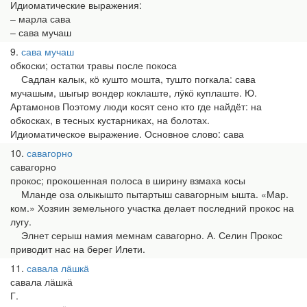
Идиоматические выражения:
– марла сава
– сава мучаш
9
сава мучаш
обкоски; остатки травы после покоса
Садлан калык, кӧ кушто мошта, тушто погкала: сава
мучашым, шыгыр вондер коклаште, лӱкӧ куплаште. Ю.
Артамонов Поэтому люди косят сено кто где найдёт: на
обкосках, в тесных кустарниках, на болотах.
Идиоматическое выражение. Основное слово: сава
10
савагорно
савагорно
прокос; прокошенная полоса в ширину взмаха косы
Мланде оза олыкышто пытартыш савагорным ышта. «Мар.
ком.» Хозяин земельного участка делает последний прокос на
лугу.
Элнет серыш намия мемнам савагорно. А. Селин Прокос
приводит нас на берег Илети.
11
савала лӓшкӓ
савала лӓшкӓ
Г.