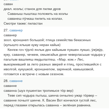
саван
диал. козлы; станок для пилки дров
Саваныш пышташ положить на козлы
саванеш пӱчкаш пилить на козлах.
Смотри также: пиластан
27
саванер
саванер
зоол. кроншнеп большой; птица семейства бекасиных
(купышто илыше кужу неран кайык)
Кеҥеж гоч тӱрлӧ янлык ден кайыкым пукшен лукшо, ӱжӱвӱр,
куку, саванер, чечкем, омыжгайык дене чеверласыше чодыра у
пагытым вашлияш ямдылалтеш. «Мар. ком.» Лес,
выкормивший за лето разных зверей и птиц, простившийся с
иволгой, кукушкой, кроншнепом, зарянкой, камышовкой,
готовится к встрече с новым сезоном.
28
саванне
саванне
саванна (шуэ пушеҥган тропикысе тӧр вер)
Теве сип чодыра пытыш, шинча ончылно ужар тӧрвер –
саванне почылт шинче. К. Васин Вот кончился густой лес,
перед глазами открылась саванна – зелёная равнина.