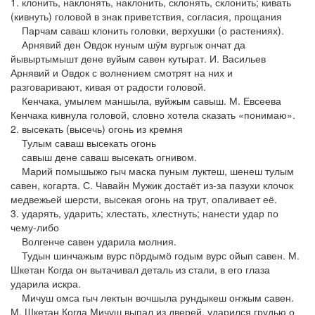
1. клонить, наклонять, наклонить, склонять, склонить; кивать
(кивнуть) головой в знак приветствия, согласия, прощания
Парчам саваш клонить головки, верхушки (о растениях).
Арнявий ден Овдок нуным шӱм вургыж ончат да
йывыртымышт дене вуйым савен кутырат. И. Васильев
Арнявий и Овдок с волнением смотрят на них и
разговаривают, кивая от радости головой.
Кенчака, умылем маншыла, вуйжым савыш. М. Евсеева
Кенчака кивнула головой, словно хотела сказать «понимаю».
2. высекать (высечь) огонь из кремня
Тулым саваш высекать огонь
савыш дене саваш высекать огнивом.
Марий помышыжо гыч маска пуным луктеш, шенеш тулым
савен, когарта. С. Чавайн Мужик достаёт из-за пазухи клочок
медвежьей шерсти, высекая огонь на трут, опаливает её.
3. ударять, ударить; хлестать, хлестнуть; нанести удар по
чему-либо
Волгенче савен ударила молния.
Тудын шинчажым вурс пӧрдымӧ годым вурс ойып савен. М.
Шкетан Когда он вытачивал деталь из стали, в его глаза
ударила искра.
Мичуш омса гыч лектын вочшыла рундыкеш оҥжым савен.
М. Шкетан Когда Мичуш выпал из дверей, ударился грудью о