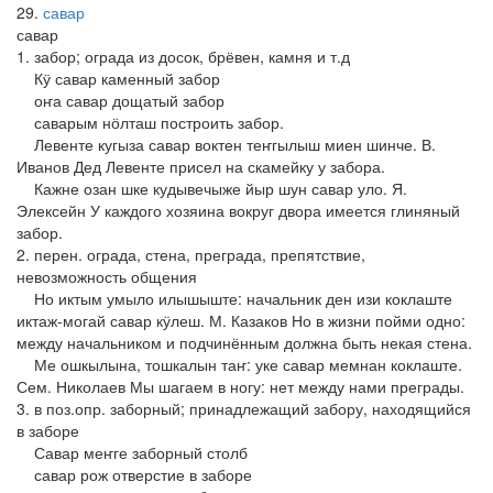
29
савар
савар
1. забор; ограда из досок, брёвен, камня и т.д
Кӱ савар каменный забор
оҥа савар дощатый забор
саварым нӧлташ построить забор.
Левенте кугыза савар воктен теҥгылыш миен шинче. В.
Иванов Дед Левенте присел на скамейку у забора.
Кажне озан шке кудывечыже йыр шун савар уло. Я.
Элексейн У каждого хозяина вокруг двора имеется глиняный
забор.
2. перен. ограда, стена, преграда, препятствие,
невозможность общения
Но иктым умыло илышыште: начальник ден изи коклаште
иктаж-могай савар кӱлеш. М. Казаков Но в жизни пойми одно:
между начальником и подчинённым должна быть некая стена.
Ме ошкылына, тошкалын таҥ: уке савар мемнан коклаште.
Сем. Николаев Мы шагаем в ногу: нет между нами преграды.
3. в поз.опр. заборный; принадлежащий забору, находящийся
в заборе
Савар меҥге заборный столб
савар рож отверстие в заборе