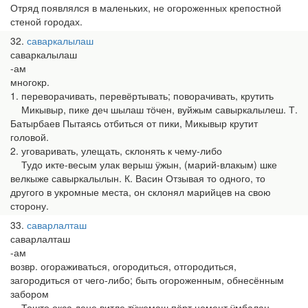
Отряд появлялся в маленьких, не огороженных крепостной
стеной городах.
32
саваркалылаш
саваркалылаш
-ам
многокр.
1. переворачивать, перевёртывать; поворачивать, крутить
Микывыр, пике деч шылаш тӧчен, вуйжым савыркалылеш. Т.
Батырбаев Пытаясь отбиться от пики, Микывыр крутит
головой.
2. уговаривать, улещать, склонять к чему-либо
Тудо икте-весым улак верыш ӱжын, (марий-влакым) шке
велкыже савыркалылын. К. Васин Отзывая то одного, то
другого в укромные места, он склонял марийцев на свою
сторону.
33
саварлалташ
саварлалташ
-ам
возвр. огораживаться, огородиться, отгородиться,
загородиться от чего-либо; быть огороженным, обнесённым
забором
Тошто окса дене витле тӱжемаш пӧрт цемент ӱмбалан