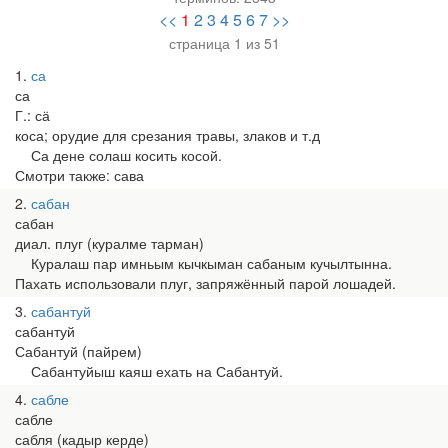
<<
1
2
3
4
5
6
7
>>
страница 1 из 51
1
са
са
Г.: сӓ
коса; орудие для срезания травы, злаков и т.д
Са дене солаш косить косой.
Смотри также: сава
2
сабан
сабан
диал. плуг (куралме тарман)
Куралаш пар имньым кычкыман сабаным кучылтынна.
Пахать использовали плуг, запряжённый парой лошадей.
3
сабантуй
сабантуй
Сабантуй (пайрем)
Сабантуйыш каяш ехать на Сабантуй.
4
сабле
сабле
сабля (кадыр керде)