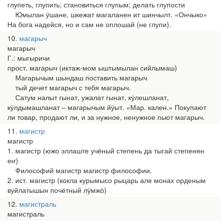
глупеть, глупить; становиться глупым; делать глупости
Юмылан ӱшане, шкежат магаланен ит шинчылт. «Ончыко»
На бога надейся, но и сам не оплошай (не глупи).
10
магарыч
магарыч
Г.: мыгыричи
прост. магарыч (иктаж-мом ыштымылан сийлымаш)
Магарычым шындаш поставить магарыч
тый дечет магарыч с тебя магарыч.
Сатум налыт гынат, ужалат гынат, кӱлешланат,
кӱлдымашланат – магарычым йӱыт. «Мар. кален.» Покупают
ли товар, продают ли, и за нужное, ненужное пьют магарыч.
11
магистр
магистр
1. магистр (южо эллаште учёный степень да тыгай степенян
еҥ)
Философий магистр магистр философии.
2. ист. магистр (кокла курымысо рыцарь але монах орденым
вуйлатышын почётный лӱмжӧ)
12
магистраль
магистраль