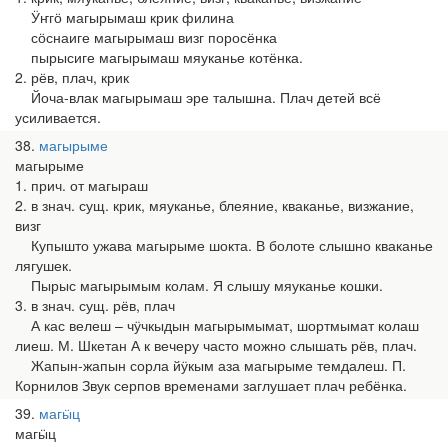
Ӱҥгӧ магырымаш крик филина
сӧснаиге магырымаш визг поросёнка
пырысиге магырымаш мяуканье котёнка.
2. рёв, плач, крик
Йоча-влак магырымаш эре талышна. Плач детей всё
усиливается.
38
магырыме
магырыме
1. прич. от магыраш
2. в знач. сущ. крик, мяуканье, блеяние, кваканье, визжание,
визг
Купышто ужава магырыме шокта. В болоте слышно кваканье
лягушек.
Пырыс магырымым колам. Я слышу мяуканье кошки.
3. в знач. сущ. рёв, плач
А кас велеш – чӱчкыдын магырымымат, шортмымат колаш
лиеш. М. Шкетан А к вечеру часто можно слышать рёв, плач.
Жапын-жапын сорла йӱкым аза магырыме темдалеш. П.
Корнилов Звук серпов временами заглушает плач ребёнка.
39
магӹц
магӹц