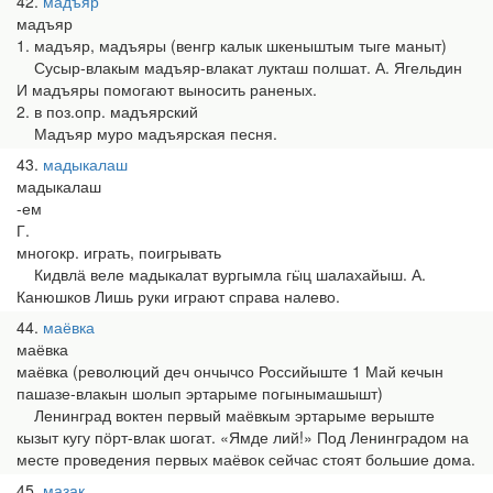
42
мадъяр
мадъяр
1. мадъяр, мадъяры (венгр калык шкеныштым тыге маныт)
Сусыр-влакым мадъяр-влакат лукташ полшат. А. Ягельдин
И мадъяры помогают выносить раненых.
2. в поз.опр. мадъярский
Мадъяр муро мадъярская песня.
43
мадыкалаш
мадыкалаш
-ем
Г.
многокр. играть, поигрывать
Кидвлӓ веле мадыкалат вургымла гӹц шалахайыш. А.
Канюшков Лишь руки играют справа налево.
44
маёвка
маёвка
маёвка (революций деч ончычсо Российыште 1 Май кечын
пашазе-влакын шолып эртарыме погынымашышт)
Ленинград воктен первый маёвкым эртарыме верыште
кызыт кугу пӧрт-влак шогат. «Ямде лий!» Под Ленинградом на
месте проведения первых маёвок сейчас стоят большие дома.
45
мазак