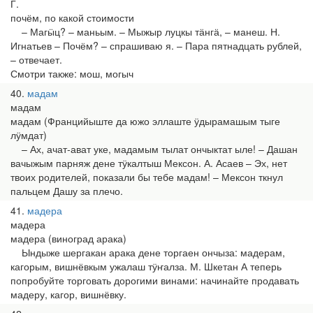
Г.
почём, по какой стоимости
– Магӹц? – маньым. – Мыжыр луцкы тӓнгӓ, – манеш. Н.
Игнатьев – Почём? – спрашиваю я. – Пара пятнадцать рублей,
– отвечает.
Смотри также: мош, могыч
40
мадам
мадам
мадам (Францийыште да южо эллаште ӱдырамашым тыге
лӱмдат)
– Ах, ачат-ават уке, мадамым тылат ончыктат ыле! – Дашан
вачыжым парняж дене тӱкалтыш Мексон. А. Асаев – Эх, нет
твоих родителей, показали бы тебе мадам! – Мексон ткнул
пальцем Дашу за плечо.
41
мадера
мадера
мадера (виноград арака)
Ындыже шергакан арака дене торгаен ончыза: мадерам,
кагорым, вишнёвкым ужалаш тӱҥалза. М. Шкетан А теперь
попробуйте торговать дорогими винами: начинайте продавать
мадеру, кагор, вишнёвку.