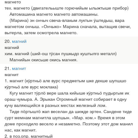
магнето
тех. магнето (двигательыште горючийым ылыжтыше прибор)
Автомашина магнето магнето автомашины.
(Марина) эн ончыч свеча-влакым луктын ӱштедыш, вара
магнетом ончыш. «Ончыко» Марина сначала, вытащив свечи,
вытерла, затем осмотрела магнето.
20
магний
магний
хим. магний (ший-ош тӱсан пушкыдо куштылго металл)
Магнийын окисьше окись магния.
21
магнит
магнит
1. магнит (кӱртньӧ але вурс предметым шке декше шупшшо
кӱртньӧ але вурс моклака)
Кугу магнит тӱрлӧ вере шала кийыше кӱртньӧ пудыргым ик
ораш чумыра. А. Эрыкан Огромный магнит собирает в одну
кучу валяющийся в разных местах железный лом.
Тиде пӧртыштӧ жап веселан да шижде эртен. Сандене тиде
сурт мемнам магнитла шупшын. «Мар. ком.» Время в этом
доме проходило весело и незаметно. Поэтому этот дом манил
нас, как магнит.
2. в поз.опр. магнитный