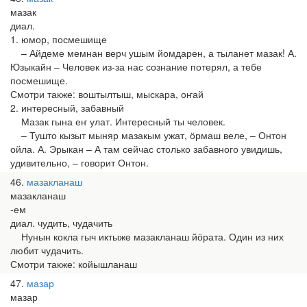
мазак
диал.
1. юмор, посмешище
– Айдеме мемнан верч ушым йомдарен, а тыланет мазак! А.
Юзыкайн – Человек из-за нас сознание потерял, а тебе
посмешище.
Смотри также: воштылтыш, мыскара, оҥай
2. интересный, забавный
Мазак гына еҥ улат. Интересный ты человек.
– Тушто кызыт мыняр мазакым ужат, ӧрмаш веле, – Онтон
ойла. А. Эрыкан – А там сейчас столько забавного увидишь,
удивительно, – говорит Онтон.
46
мазакланаш
мазакланаш
-ем
диал. чудить, чудачить
Нунын кокла гыч иктыже мазакланаш йӧрата. Один из них
любит чудачить.
Смотри также: койышланаш
47
мазар
мазар