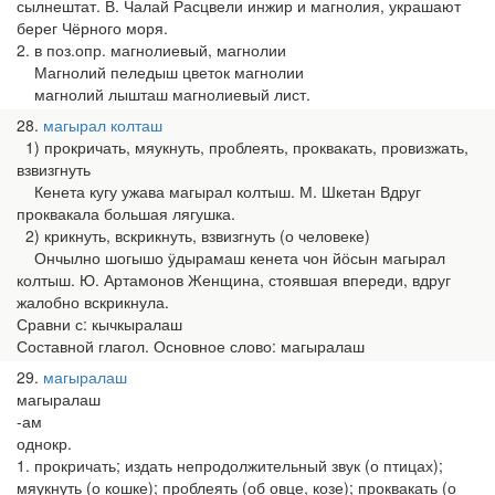
сылнештат. В. Чалай Расцвели инжир и магнолия, украшают
берег Чёрного моря.
2. в поз.опр. магнолиевый, магнолии
Магнолий пеледыш цветок магнолии
магнолий лышташ магнолиевый лист.
28
магырал колташ
1) прокричать, мяукнуть, проблеять, проквакать, провизжать,
взвизгнуть
Кенета кугу ужава магырал колтыш. М. Шкетан Вдруг
проквакала большая лягушка.
2) крикнуть, вскрикнуть, взвизгнуть (о человеке)
Ончылно шогышо ӱдырамаш кенета чон йӧсын магырал
колтыш. Ю. Артамонов Женщина, стоявшая впереди, вдруг
жалобно вскрикнула.
Сравни с: кычкыралаш
Составной глагол. Основное слово: магыралаш
29
магыралаш
магыралаш
-ам
однокр.
1. прокричать; издать непродолжительный звук (о птицах);
мяукнуть (о кошке); проблеять (об овце, козе); проквакать (о