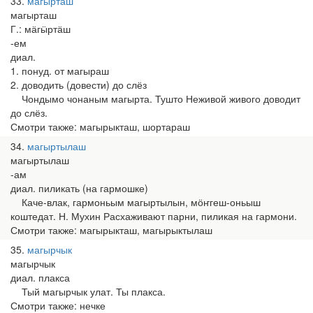
33
магырташ
магырташ
Г.: мӓгӹртӓш
-ем
диал.
1. понуд. от магыраш
2. доводить (довести) до слёз
Чондымо чонаным магырта. Тушто Неживой живого доводит
до слёз.
Смотри также: магырыкташ, шортараш
34
магыртылаш
магыртылаш
-ам
диал. пиликать (на гармошке)
Каче-влак, гармоньым магыртылын, мӧҥгеш-оньыш
коштедат. Н. Мухин Расхаживают парни, пиликая на гармони.
Смотри также: магырыкташ, магырыктылаш
35
магырчык
магырчык
диал. плакса
Тый магырчык улат. Ты плакса.
Смотри также: нечке