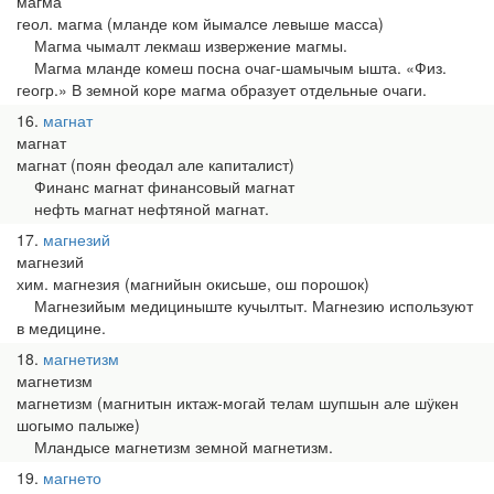
магма
геол. магма (мланде ком йымалсе левыше масса)
Магма чымалт лекмаш извержение магмы.
Магма мланде комеш посна очаг-шамычым ышта. «Физ.
геогр.» В земной коре магма образует отдельные очаги.
16
магнат
магнат
магнат (поян феодал але капиталист)
Финанс магнат финансовый магнат
нефть магнат нефтяной магнат.
17
магнезий
магнезий
хим. магнезия (магнийын окисьше, ош порошок)
Магнезийым медициныште кучылтыт. Магнезию используют
в медицине.
18
магнетизм
магнетизм
магнетизм (магнитын иктаж-могай телам шупшын але шӱкен
шогымо палыже)
Мландысе магнетизм земной магнетизм.
19
магнето