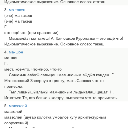
Идиоматическое выражение. Основное слово: статян
3
ма такеш
(эче) ма такеш
(эче) ма такеш
Г.
это ещё что (при сравнении)
Мызывлӓэт ма такеш! А. Канюшков Куропатки – это ещё что!
Идиоматическое выражение. Основное слово: такеш
4
ма-шон
ма-шон
Г.
мест. кое-что, что-либо, что-то
Санюкын ӓвӓжӹ савыцеш мам-шоным вӹдӹл канден. Г.
Матюковский Завернув в тряпку, мать Санюка что-то
принесла.
Тыл лишнӹшӹвлӓжӹ мам-шоным лыдыкалаш цацат. Н.
Игнатьев Те, кто ближе к костру, пытаются что-то прочитать.
5
мавзолей
мавзолей
мавзолей (шӱгар колотка ӱмбалсе кугу архитектурный
сооружений)