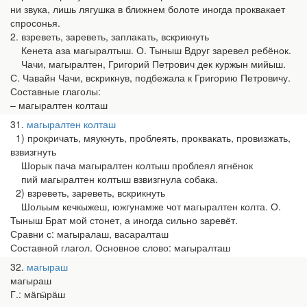
ни звука, лишь лягушка в ближнем болоте иногда проквакает
спросонья.
2. взреветь, зареветь, заплакать, вскрикнуть
Кенета аза магыралтыш. О. Тыныш Вдруг заревел ребёнок.
Чачи, магыралтен, Григорий Петрович дек куржын мийыш.
С. Чавайн Чачи, вскрикнув, подбежала к Григорию Петровичу.
Составные глаголы:
– магыралтен колташ
31
магыралтен колташ
1) прокричать, мяукнуть, проблеять, проквакать, провизжать,
взвизгнуть
Шорык пача магыралтен колтыш проблеял ягнёнок
пий магыралтен колтыш взвизгнула собака.
2) взреветь, зареветь, вскрикнуть
Шольым кечкыжеш, южгунамже чот магыралтен колта. О.
Тыныш Брат мой стонет, а иногда сильно заревёт.
Сравни с: магыралаш, васаралташ
Составной глагол. Основное слово: магыралташ
32
магыраш
магыраш
Г.: мӓгӹрӓш