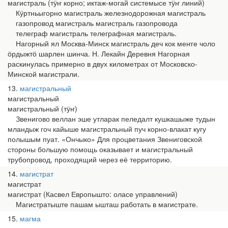
магистраль (тӱҥ корно; иктаж-могай системысе тӱҥ линий)
Кӱртньыгорно магистраль железнодорожная магистраль
газопровод магистраль магистраль газопровода
телеграф магистраль телеграфная магистраль.
Нагорный ял Москва-Минск магистраль деч кок меҥге чоло
ӧрдыжтӧ шарлен шинча. Н. Лекайн Деревня Нагорная
раскинулась примерно в двух километрах от Московско-
Минской магистрали.
13
магистральный
магистральный
магистральный (тӱҥ)
Звенигово веллан эше утларак пеледалт кушкашыже тудын
мландыж гоч кайыше магистральный пуч корно-влакат кугу
полышым пуат. «Ончыко» Для процветания Звениговской
стороны большую помощь оказывает и магистральный
трубопровод, проходящий через её территорию.
14
магистрат
магистрат
магистрат (Касвел Европышто: оласе управлений)
Магистратыште пашам ышташ работать в магистрате.
15
магма