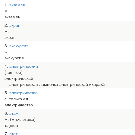
1
экзамен
м.
экзамен
2
экран
м.
экран
3
экскурсия
ж.
экскурсия
4
электрический
(-ая, -ое)
электрическай
электрическая лампочка электрическай ихэрэкэ̄н
5
электричество
с. только ед.
электричество
6
этаж
м. (мн.ч. этажи)
тэӈнен
7
этот