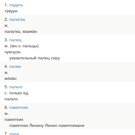
1
падать
тӯвури
2
палатка
ж.
палатка, маика̄н
3
палец
м. (мн.ч. пальцы)
чумчуэн
указательный палец сиру
4
палка
ж.
мо̄ка̄н
5
пальто
с. только ед.
пальто
6
памятник
м.
памятник
памятник Ленину Ленин памятникани
7
папа