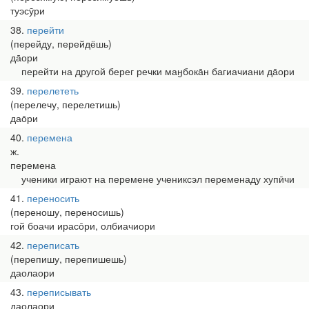
туэсӯри
38
перейти
(перейду, перейдёшь)
да̄ори
перейти на другой берег речки маӈбока̄н багиачиани да̄ори
39
перелететь
(перелечу, перелетишь)
дао̄ри
40
перемена
ж.
перемена
ученики играют на перемене учениксэл переменаду хупӣчи
41
переносить
(переношу, переносишь)
гой боачи ирасо̄ри, олбиачиори
42
переписать
(перепишу, перепишешь)
даолаори
43
переписывать
даолаори