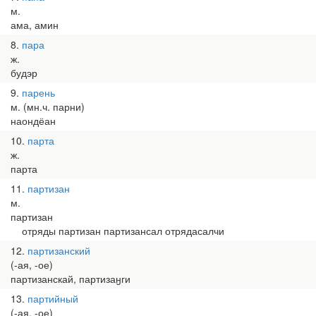
м.
ама, амин
8
пара
ж.
будэр
9
парень
м. (мн.ч. парни)
наондёан
10
парта
ж.
парта
11
партизан
м.
партизан
отряды партизан партизансал отрядасалчи
12
партизанский
(-ая, -ое)
партизанскай, партизаӈги
13
партийный
(-ая, -ое)