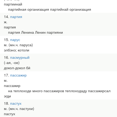
партиинай
партийная организация партийнай организация
14
партия
ж.
партия
партия Ленина Ленин партияни
15
парус
м. (мн.ч. паруса)
элбэнэ; котоли
16
пасмурный
(-ая, -ое)
докол-докол бӣ
17
пассажир
м.
пассажир
на теплоходе много пассажиров теплоходаду пассажирсал
эгди
18
пастух
м. (мн.ч. пастухи)
пастух