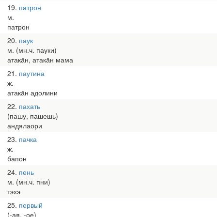
19
патрон
м.
патрон
20
паук
м. (мн.ч. пауки)
атака̄н, атака̄н мама
21
паутина
ж.
атака̄н адолини
22
пахать
(пашу, пашешь)
андялаори
23
пачка
ж.
бапон
24
пень
м. (мн.ч. пни)
тэхэ
25
первый
(-ая, -ое)