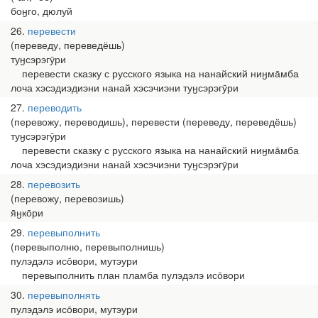
боӈго, дюлуй
26
перевести
(переведу, переведёшь)
туӈсэрэгӯри
перевести сказку с русского языка на нанайский ниӈма̄мба
лоча хэсэдиэдиэни нанай хэсэчиэни туӈсэрэгӯри
27
переводить
(перевожу, переводишь), перевести (переведу, переведёшь)
туӈсэрэгӯри
перевести сказку с русского языка на нанайский ниӈма̄мба
лоча хэсэдиэдиэни нанай хэсэчиэни туӈсэрэгӯри
28
перевозить
(перевожу, перевозишь)
я̄ӈко̄ри
29
перевыполнить
(перевыполню, перевыполнишь)
пулэдэлэ исо̄вори, мутэури
перевыполнить план пламба пулэдэлэ исо̄вори
30
перевыполнять
пулэдэлэ исо̄вори, мутэури