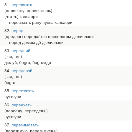
31
перевязать
(перевяжу, перевяжешь)
(что-л.) капсаори
перевязать рану пуевэ капсаори
32
перед
(предлог) передаётся послелогом дюлиэлэни
перед домом дё̄ дюлиэлэни
33
передний
(-яя, -ее)
дюлуй, боӈго, боӈгомди
34
передовой
(-ая, -ое)
боӈго
35
переезжать
нуктэури
36
переехать
(перееду, переедешь)
нуктэури
37
перезимовать
(перезимую, перезимуешь)