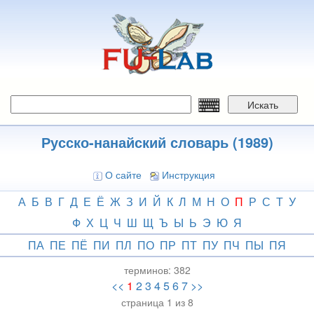
Перейти
к
основному
содержанию
Искать
Русско-нанайский словарь (1989)
О сайте
Инструкция
А
Б
В
Г
Д
Е
Ё
Ж
З
И
Й
К
Л
М
Н
О
П
Р
С
Т
У
Ф
Х
Ц
Ч
Ш
Щ
Ъ
Ы
Ь
Э
Ю
Я
ПА
ПЕ
ПЁ
ПИ
ПЛ
ПО
ПР
ПТ
ПУ
ПЧ
ПЫ
ПЯ
терминов:
382
<<
1
2
3
4
5
6
7
>>
страница 1 из 8