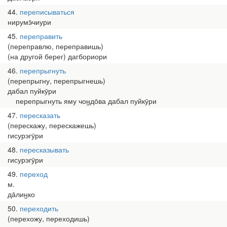
44
переписываться
нирумэ̄чиури
45
переправить
(переправлю, переправишь)
(на другой берег) дагбориори
46
перепрыгнуть
(перепрыгну, перепрыгнешь)
дабал пуйкӯри
перепрыгнуть яму чоӈдо̄ва дабал пуйкӯри
47
пересказать
(перескажу, перескажешь)
гисурэгӯри
48
пересказывать
гисурэгӯри
49
переход
м.
да̄лиӈко
50
переходить
(перехожу, переходишь)