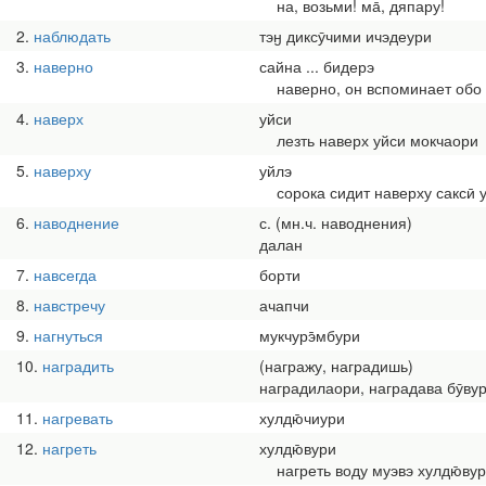
на, возьми! ма̄, дяпару!
2
наблюдать
тэӈ диксӯчими ичэдеури
3
наверно
сайна ... бидерэ
наверно, он вспоминает обо 
4
наверх
уйси
лезть наверх уйси мокчаори
5
наверху
уйлэ
сорока сидит наверху саксӣ уй
6
наводнение
с. (мн.ч. наводнения)
далан
7
навсегда
борти
8
навстречу
ачапчи
9
нагнуться
мукчурэ̄мбури
10
наградить
(награжу, наградишь)
наградилаори, наградава бӯву
11
нагревать
хулдю̄чиури
12
нагреть
хулдю̄вури
нагреть воду муэвэ хулдю̄ву