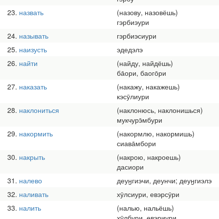
23
назвать
(назову, назовёшь)
гэрбиэури
24
называть
гэрбиэсиури
25
наизусть
эдедэлэ
26
найти
(найду, найдёшь)
ба̄ори, баого̄ри
27
наказать
(накажу, накажешь)
кэсӯлиури
28
наклониться
(наклонюсь, наклонишься)
мукчурэ̄мбури
29
накормить
(накормлю, накормишь)
сиава̄мбори
30
накрыть
(накрою, накроешь)
дасиори
31
налево
деуӈгиэчи, деунчи; деуӈгиэлэ
32
наливать
хӯлсиури, евэрсӯри
33
налить
(налью, нальёшь)
хӯлбури, евэриури