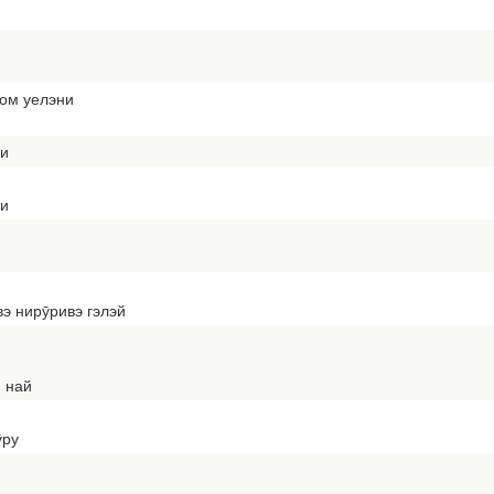
гом уелэни
ри
ри
 нирӯривэ гэлэй
 най
̄ру