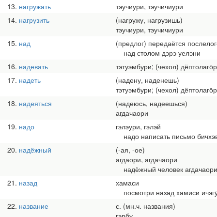
13
нагружать
тэучиури, тэучичиури
14
нагрузить
(нагружу, нагрузишь)
тэучиури, тэучичиури
15
над
(предлог) передаётся послело
над столом дэрэ уелэни
16
надевать
тэтуэмбури; (чехол) дёптолаго̄
17
надеть
(надену, наденешь)
тэтуэмбури; (чехол) дёптолаго̄
18
надеяться
(надеюсь, надеешься)
агдачаори
19
надо
гэлэури, гэлэй
надо написать письмо бичхэвэ
20
надёжный
(-ая, -ое)
агдаори, агдачаори
надёжный человек агдачаори
21
назад
хамаси
посмотри назад хамиси ичэгу
22
название
с. (мн.ч. названия)
гэрбу