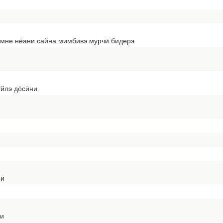
мне нёани сайна мимбивэ мурчӣ бидерэ
лэ до̄сӣни
ри
ри