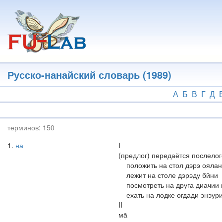
Перейти
к
основному
содержанию
Русско-нанайский словарь (1989)
А
Б
В
Г
Д
терминов:
150
1
на
I
(предлог) передаётся послелог
положить на стол дэрэ оялани
лежит на столе дэрэду бӣни
посмотреть на друга диачии 
ехать на лодке огдади энэур
II
ма̄