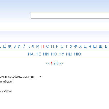
Е
Ё
Ж
З
И
Й
К
Л
М
Н
О
П
Р
С
Т
У
Ф
Х
Ц
Ч
Ш
Щ
Ъ
НА
НЕ
НИ
НО
НУ
НЫ
НЮ
<<
1
2
3
>>
ом и суффиксами -ду, -чи
 нэ̄ури
ичэгури
и