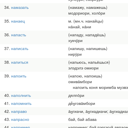
34
намазать
(намажу, намажешь)
модориори, холо̄ри
35
нанаец
м. (мн.ч. нанайцы)
на̄най, на̄ни
36
напасть
(нападу, нападёшь)
хукчӯри
37
написать
(напишу, напишешь)
нирӯри
38
напиться
(напьюсь, напьёшься)
элэдэлэ омиори
39
напоить
(напою, напоишь)
омива̄мбори
напоить коня моримба муэвэ
40
наполнить
дялпо̄ри
41
напомнить
дё̄ӈгова̄мбори
42
направо
а̄ӈгиачи, а̄ӈгиадиачи; а̄ӈгиадиа
43
напрасно
бай, бай абава
44
например
например; бай пэргэгуй дяпао