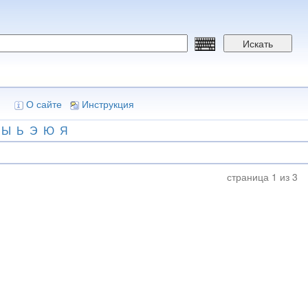
Искать
О сайте
Инструкция
Ы
Ь
Э
Ю
Я
страница 1 из 3