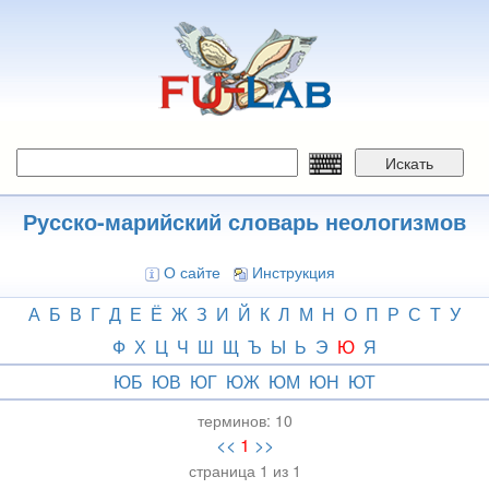
Перейти
к
основному
содержанию
Искать
Русско-марийский словарь неологизмов
О сайте
Инструкция
А
Б
В
Г
Д
Е
Ё
Ж
З
И
Й
К
Л
М
Н
О
П
Р
С
Т
У
Ф
Х
Ц
Ч
Ш
Щ
Ъ
Ы
Ь
Э
Ю
Я
ЮБ
ЮВ
ЮГ
ЮЖ
ЮМ
ЮН
ЮТ
терминов:
10
<<
1
>>
страница 1 из 1