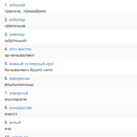
1
юбилей
лӱмгече, лӱмвайрем
2
юбиляр
лӱмгечызе
3
ювелир
шӧртньызӧ
4
юго-восток
эр-кечывалвел
5
южный полярный круг
Кечывалвел йӱштӧ оҥго
6
юмореска
воштылончыш
7
юморной
мыскарале
8
юношество
язагот
9
юный
яза
10
ютиться