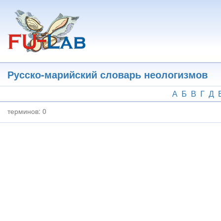
Перейти
к
основному
содержанию
Русско-марийский словарь неологизмов
А
Б
В
Г
Д
терминов:
0