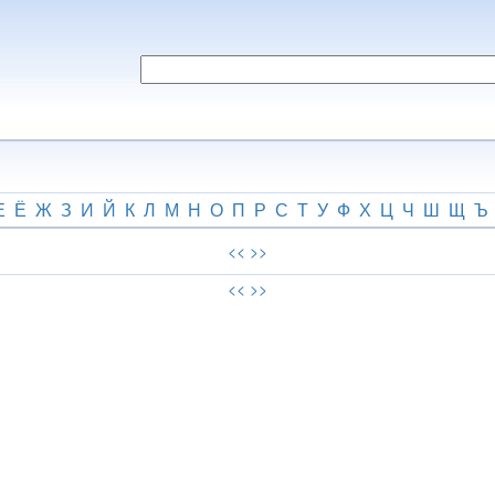
Е
Ё
Ж
З
И
Й
К
Л
М
Н
О
П
Р
С
Т
У
Ф
Х
Ц
Ч
Ш
Щ
Ъ
<<
>>
<<
>>