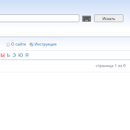
Искать
О сайте
Инструкция
Ы
Ь
Э
Ю
Я
страница 1 из 0