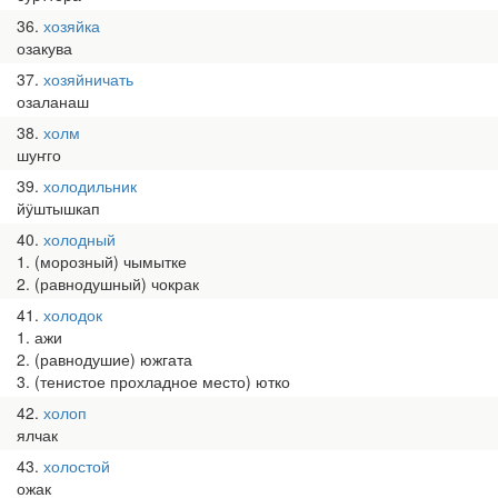
36
хозяйка
озакува
37
хозяйничать
озаланаш
38
холм
шуҥго
39
холодильник
йӱштышкап
40
холодный
1. (морозный) чымытке
2. (равнодушный) чокрак
41
холодок
1. ажи
2. (равнодушие) южгата
3. (тенистое прохладное место) ютко
42
холоп
ялчак
43
холостой
ожак