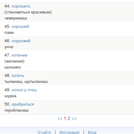
44
хорошеть
(становиться красивым)
чеверемаш
45
хороший
пава
46
хорунжий
унчо
47
хотение
(желание)
шонымо
48
хотеть
тыланаш, шутыланаш
49
хохол у птиц
шурка
50
храбриться
геройланаш
<<
1
2
>>
|
|
О сайте
Инструкция
Вход