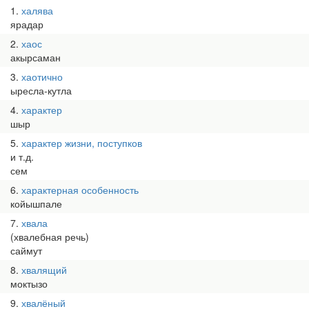
1
халява
ярадар
2
хаос
акырсаман
3
хаотично
ыресла-кутла
4
характер
шыр
5
характер жизни, поступков
и т.д.
сем
6
характерная особенность
койышпале
7
хвала
(хвалебная речь)
саймут
8
хвалящий
моктызо
9
хвалёный