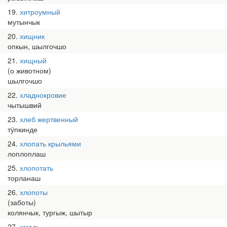
19
хитроумный
мутынчык
20
хищник
опкын, шылгочшо
21
хищный
(о животном)
шылгочшо
22
хладнокровие
чытышвий
23
хлеб жертвенный
тӱпкинде
24
хлопать крыльями
лоплоплаш
25
хлопотать
торланаш
26
хлопоты
(заботы)
колянчык, тургыж, шытыр
27
хмель