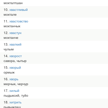
мокталтшан
10
хвастливый
моктале
11
хвастовство
моктанчык
12
хвастун
моктанче
13
хваткий
чулым
14
хворост
савора, чытыр
15
хворый
ормыж
16
хворь
мерчык, черчур
17
хилый
пыдыксий, туйо
18
хитрить
рывыжлаш