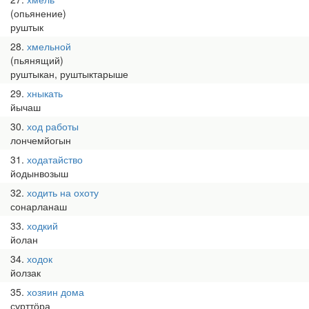
(опьянение)
руштык
28
хмельной
(пьянящий)
руштыкан, руштыктарыше
29
хныкать
йычаш
30
ход работы
лончемйогын
31
ходатайство
йодынвозыш
32
ходить на охоту
сонарланаш
33
ходкий
йолан
34
ходок
йолзак
35
хозяин дома
сурттӧра