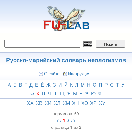
Перейти
к
основному
содержанию
Искать
Русско-марийский словарь неологизмов
О сайте
Инструкция
А
Б
В
Г
Д
Е
Ё
Ж
З
И
Й
К
Л
М
Н
О
П
Р
С
Т
У
Ф
Х
Ц
Ч
Ш
Щ
Ъ
Ы
Ь
Э
Ю
Я
ХА
ХВ
ХИ
ХЛ
ХМ
ХН
ХО
ХР
ХУ
терминов:
69
<<
1
2
>>
страница 1 из 2