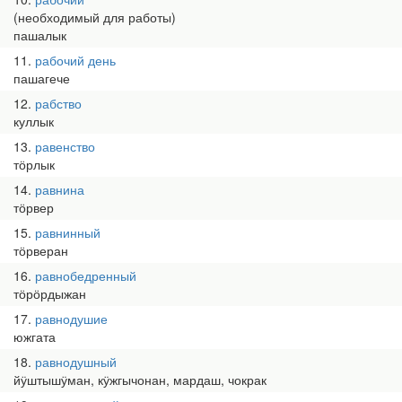
(необходимый для работы)
пашалык
11
рабочий день
пашагече
12
рабство
куллык
13
равенство
тӧрлык
14
равнина
тӧрвер
15
равнинный
тӧрверан
16
равнобедренный
тӧрӧрдыжан
17
равнодушие
южгата
18
равнодушный
йӱштышӱман, кӱжгычонан, мардаш, чокрак