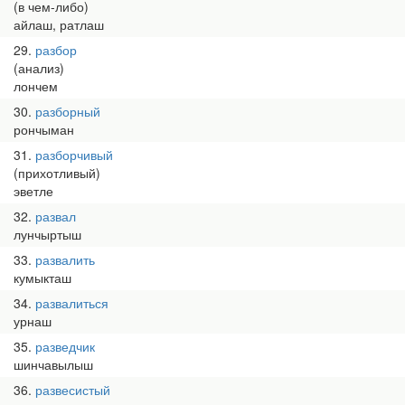
(в чем-либо)
айлаш, ратлаш
29
разбор
(анализ)
лончем
30
разборный
рончыман
31
разборчивый
(прихотливый)
эветле
32
развал
лунчыртыш
33
развалить
кумыкташ
34
развалиться
урнаш
35
разведчик
шинчавылыш
36
развесистый