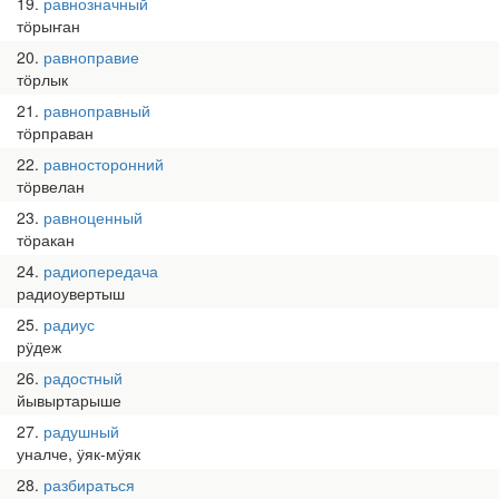
19
равнозначный
тӧрыҥан
20
равноправие
тӧрлык
21
равноправный
тӧрправан
22
равносторонний
тӧрвелан
23
равноценный
тӧракан
24
радиопередача
радиоувертыш
25
радиус
рӱдеж
26
радостный
йывыртарыше
27
радушный
уналче, ӱяк-мӱяк
28
разбираться