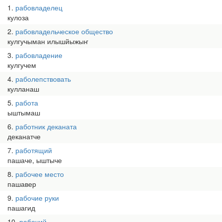
1
рабовладелец
кулоза
2
рабовладельческое общество
кулгучыман илышйыжыҥ
3
рабовладение
кулгучем
4
раболепствовать
кулланаш
5
работа
ыштымаш
6
работник деканата
деканатче
7
работящий
пашаче, ыштыче
8
рабочее место
пашавер
9
рабочие руки
пашагид
10
рабочий