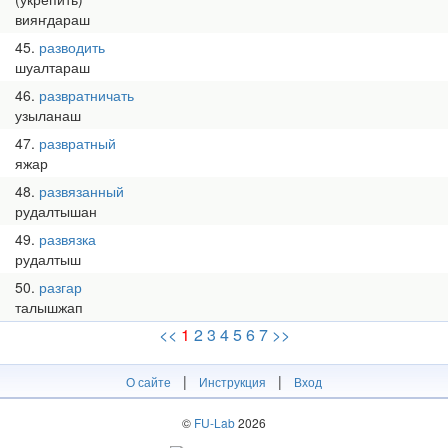
вияҥдараш
45
разводить
шуалтараш
46
развратничать
узыланаш
47
развратный
яжар
48
развязанный
рудалтышан
49
развязка
рудалтыш
50
разгар
талышжап
<<
1
2
3
4
5
6
7
>>
|
|
О сайте
Инструкция
Вход
©
FU-Lab
2026