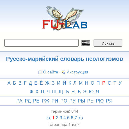
Перейти
к
основному
содержанию
Искать
Русско-марийский словарь неологизмов
О сайте
Инструкция
А
Б
В
Г
Д
Е
Ё
Ж
З
И
Й
К
Л
М
Н
О
П
Р
С
Т
У
Ф
Х
Ц
Ч
Ш
Щ
Ъ
Ы
Ь
Э
Ю
Я
РА
РД
РЕ
РЖ
РИ
РО
РУ
РЫ
РЬ
РЮ
РЯ
терминов:
344
<<
1
2
3
4
5
6
7
>>
страница 1 из 7