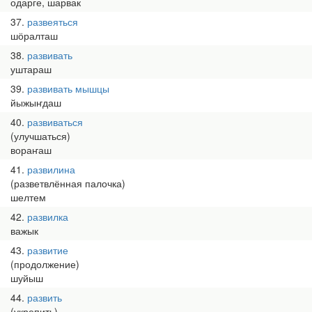
одарге, шарвак
37
развеяться
шӧралташ
38
развивать
уштараш
39
развивать мышцы
йыжыҥдаш
40
развиваться
(улучшаться)
вораҥаш
41
развилина
(разветвлённая палочка)
шелтем
42
развилка
важык
43
развитие
(продолжение)
шуйыш
44
развить
(укрепить)