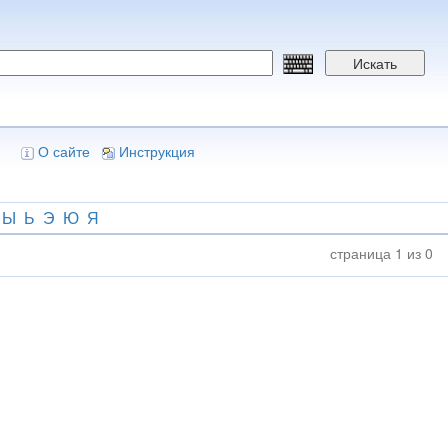
Искать
О сайте
Инструкция
Ы
Ь
Э
Ю
Я
страница 1 из 0