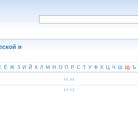
еской и
Е
Ё
Ж
З
И
Й
К
Л
М
Н
О
П
Р
С
Т
У
Ф
Х
Ц
Ч
Ш
Щ
Ъ
<<
>>
<<
>>