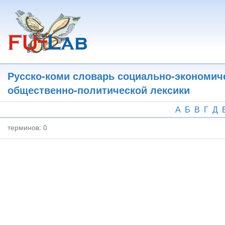
Перейти
к
основному
содержанию
Русско-коми словарь социально-экономич
общественно-политической лексики
А
Б
В
Г
Д
терминов:
0