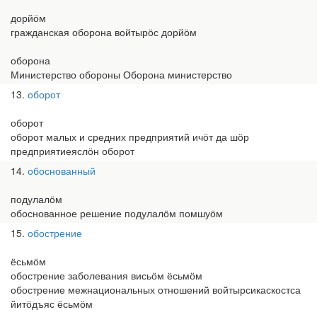
дорйӧм
гражданская оборона войтырӧс дорйӧм
оборона
Министерство обороны Оборона министерство
13
оборот
оборот
оборот малых и средних предприятий ичӧт да шӧр
предприятиеяслӧн оборот
14
обоснованный
подулалӧм
обоснованное решение подулалӧм помшуӧм
15
обострение
ёсьмӧм
обострение заболевания висьӧм ёсьмӧм
обострение межнациональных отношений войтырсикаскостса
йитӧдъяс ёсьмӧм