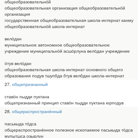
общеобразовательнӧй
общеобразовательная организация общеобразовательнӧй
организация
государственная общеобразовательная школа-интернат канму
общеобразовательнӧй школа-интернат
велӧдан
муниципальное автономное общеобразовательное
учреждение муниципальнӧй асшӧрлуна велӧдан учреждение
ӧтув велӧдан
общеобразовательная школа-интернат основного общего
образования подув тшупöда öтув велöдан школа-интернат
27
общепризнанный
ставӧн пыдди пуктана
общепризнанный принцип ставӧн пыдди пуктана юрподув
28
общераспространённый
паськыда тӧдса
общераспространённое полезное ископаемое паськыда тӧдса
мупытшса озырлун