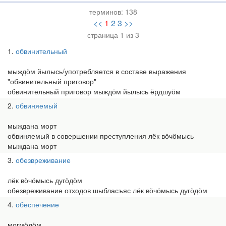
терминов:
138
<<
1
2
3
>>
страница 1 из 3
1
обвинительный
мыждӧм йылысь/употребляется в составе выражения
"обвинительный приговор"
обвинительный приговор мыждӧм йылысь ёрдшуӧм
2
обвиняемый
мыждана морт
обвиняемый в совершении преступления лёк вӧчӧмысь
мыждана морт
3
обезвреживание
лёк вӧчӧмысь дугӧдӧм
обезвреживание отходов шыбласъяс лёк вӧчӧмысь дугӧдӧм
4
обеспечение
могмӧдӧм