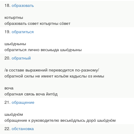
18
образовать
котыртны
образовать совет котыртны сӧвет
19
обратиться
шыӧдчыны
обратиться лично веськыда шыӧдчыны
20
обратный
/в составе выражений переводится по-разному/
обратной силы не имеет кольӧм кадыслы оз инмы
воча
обратная связь воча йитӧд
21
обращение
шыӧдчӧм
обращение к руководителю веськӧдлысь дорӧ шыӧдчӧм
22
обстановка