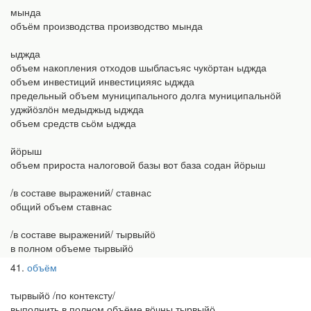
мында
объём производства производство мында
ыджда
объем накопления отходов шыбласъяс чукӧртан ыджда
объем инвестиций инвестицияяс ыджда
предельный объем муниципального долга муниципальнӧй
уджйӧзлӧн медыджыд ыджда
объем средств сьӧм ыджда
йӧрыш
объем прироста налоговой базы вот база содан йӧрыш
/в составе выражений/ ставнас
общий объем ставнас
/в составе выражений/ тырвыйӧ
в полном объеме тырвыйӧ
41
объём
тырвыйӧ /по контексту/
выполнить в полном объёме вӧчны тырвыйӧ