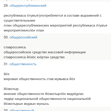
29
общереспубликанский
республикаса ӧтувъя/употребляется в составе выражений с
существительными
план общереспубликанских мероприятий республикаса ӧтувъя
мероприятиеяслӧн план
30
общероссийский
ставроссияса
общероссийское средство массовой информации
ставроссияса йӧзӧс юӧртан средство
31
общественность
йӧз
мировая общественность став мувывса йӧз
йӧзкотыр
мнение общественности йӧзкотырлӧн видзӧдлас
лидер национальной общественности национальнӧй
йӧзкотырын водзын мунысь
32
общественный