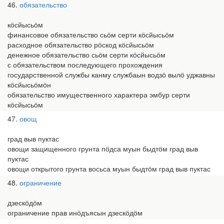
46
обязательство
кӧсйысьӧм
финансовое обязательство сьӧм серти кӧсйысьӧм
расходное обязательство рӧскод кӧсйысьӧм
денежное обязательство сьӧм серти кӧсйысьӧм
с обязательством последующего прохождения
государственной службы канму службаын водзӧ вылӧ уджавны
кӧсйысьӧмӧн
обязательство имущественного характера эмбур серти
кӧсйысьӧм
47
овощ
град выв пуктас
овощи защищенного грунта пӧдса муын быдтӧм град выв
пуктас
овощи открытого грунта восьса муын быдтӧм град выв пуктас
48
ограничение
дзескӧдӧм
ограничение прав инӧдъясын дзескӧдӧм