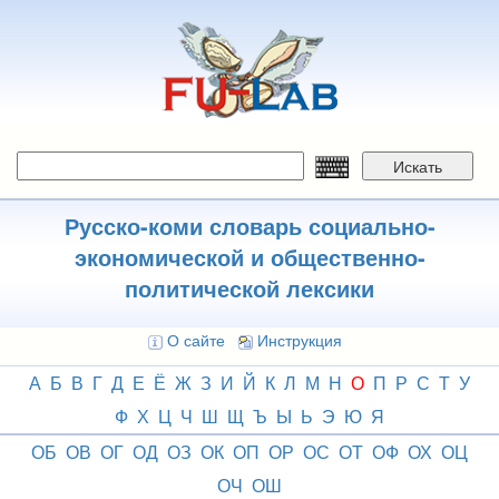
Перейти
к
основному
содержанию
Искать
Русско-коми словарь социально-
экономической и общественно-
политической лексики
О сайте
Инструкция
А
Б
В
Г
Д
Е
Ё
Ж
З
И
Й
К
Л
М
Н
О
П
Р
С
Т
У
Ф
Х
Ц
Ч
Ш
Щ
Ъ
Ы
Ь
Э
Ю
Я
ОБ
ОВ
ОГ
ОД
ОЗ
ОК
ОП
ОР
ОС
ОТ
ОФ
ОХ
ОЦ
ОЧ
ОШ