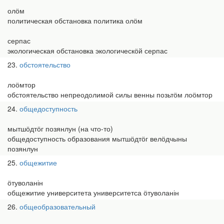
олӧм
политическая обстановка политика олӧм
серпас
экологическая обстановка экологическӧй серпас
23
обстоятельство
лоӧмтор
обстоятельство непреодолимой силы венны позьтӧм лоӧмтор
24
общедоступность
мытшӧдтӧг позянлун (на что-то)
общедоступность образования мытшӧдтӧг велӧдчыны
позянлун
25
общежитие
ӧтуволанін
общежитие университета университетса ӧтуволанін
26
общеобразовательный