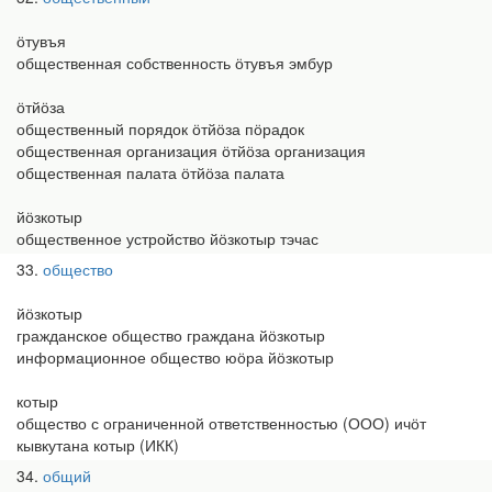
ӧтувъя
общественная собственность ӧтувъя эмбур
ӧтйӧза
общественный порядок ӧтйӧза пӧрадок
общественная организация ӧтйӧза организация
общественная палата ӧтйӧза палата
йӧзкотыр
общественное устройство йӧзкотыр тэчас
33
общество
йӧзкотыр
гражданское общество граждана йӧзкотыр
информационное общество юӧра йӧзкотыр
котыр
общество с ограниченной ответственностью (ООО) ичӧт
кывкутана котыр (ИКК)
34
общий