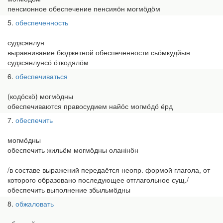
пенсионное обеспечение пенсияӧн могмӧдӧм
5
обеспеченность
судзсянлун
выравнивание бюджетной обеспеченности сьӧмкудйын
судзсянлунсӧ ӧткодялӧм
6
обеспечиваться
(кодӧскӧ) могмӧдны
обеспечиваются правосудием найӧс могмӧдӧ ёрд
7
обеспечить
могмӧдны
обеспечить жильём могмӧдны оланінӧн
/в составе выражений передаётся неопр. формой глагола, от
которого образовано последующее отглагольное сущ./
обеспечить выполнение збыльмӧдны
8
обжаловать