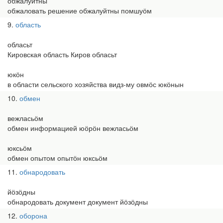
обжалуйтны
обжаловать решение обжалуйтны помшуӧм
9
область
обласьт
Кировская область Киров обласьт
юкӧн
в области сельского хозяйства видз-му овмӧс юкӧнын
10
обмен
вежласьӧм
обмен информацией юӧрӧн вежласьӧм
юксьӧм
обмен опытом опытӧн юксьӧм
11
обнародовать
йӧзӧдны
обнародовать документ документ йӧзӧдны
12
оборона