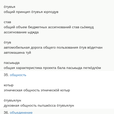
ӧтувъя
общий принцип ӧтувъя юрподув
став
общий объем бюджетных ассигнований став сьӧмкуд
ассигнование ыджда
ӧтув
автомобильная дорога общего пользования ӧтув вӧдитчан
автомашина туй
паськыда
общая характеристика проекта бала паськыда петкӧдлӧм
35
общность
котыр
этническая общность этническӧй котыр
ӧтувъялун
духовная общность пытшкӧсса ӧтувъялун
36
объединение