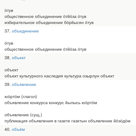
ӧтув
общественное объединение ӧтйӧза ӧтув
избирательное объединение бӧрйысян ӧтув
37
объединение
ӧтув
общественное объединение ӧтйӧза ӧтув
38
объект
объект
объект культурного наследия культура озырлун объект
39
объявление
юӧртӧм (глагол)
объявление конкурса конкурс йылысь юӧртӧм
объявление (сущ.)
публикация объявления в газете газетын объявление йӧзӧдӧм
40
объём