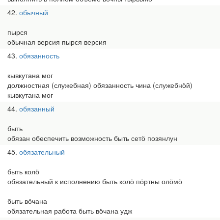
42
обычный
пырся
обычная версия пырся версия
43
обязанность
кывкутана мог
должностная (служебная) обязанность чина (служебнӧй)
кывкутана мог
44
обязанный
быть
обязан обеспечить возможность быть сетӧ позянлун
45
обязательный
быть колӧ
обязательный к исполнению быть колӧ пӧртны олӧмӧ
быть вӧчана
обязательная работа быть вӧчана удж