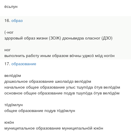
ёсьлун
16
образ
(-ног
здоровый образ жизни (ЗОЖ) дзоньвидза оласног (ДЗО)
ног
выполнить работу иным образом вӧчны уджсӧ мӧд ногӧн
17
образование
велӧдӧм
дошкольное образование школаӧдз велӧдӧм
начальное общее образование улыс тшупӧда ӧтув велӧдӧм
основное общее образование подув тшупӧда ӧтув велӧдӧм
тӧдӧмлун
общее образование подув тӧдӧмлун
юкӧн
муниципальное образование муниципальнӧй юкӧн