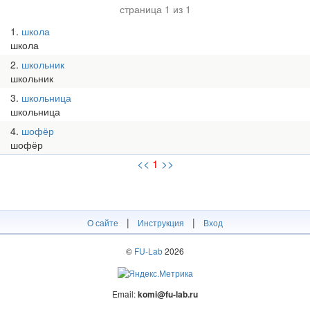
страница 1 из 1
1
школа
школа
2
школьник
школьник
3
школьница
школьница
4
шофёр
шофёр
<<
1
>>
|
|
О сайте
Инструкция
Вход
©
FU-Lab
2026
Email:
komi@fu-lab.ru