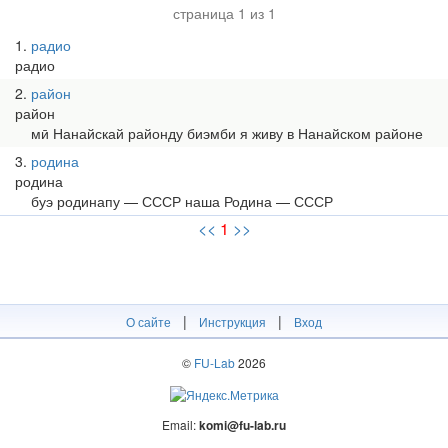
страница 1 из 1
1
радио
радио
2
район
район
мӣ Нанайскай районду биэмби я живу в Нанайском районе
3
родина
родина
буэ родинапу — СССР наша Родина — СССР
<<
1
>>
|
|
О сайте
Инструкция
Вход
©
FU-Lab
2026
Email:
komi@fu-lab.ru