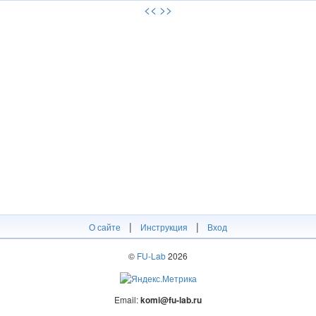
<<
>>
|
|
О сайте
Инструкция
Вход
©
FU-Lab
2026
Email:
komi@fu-lab.ru