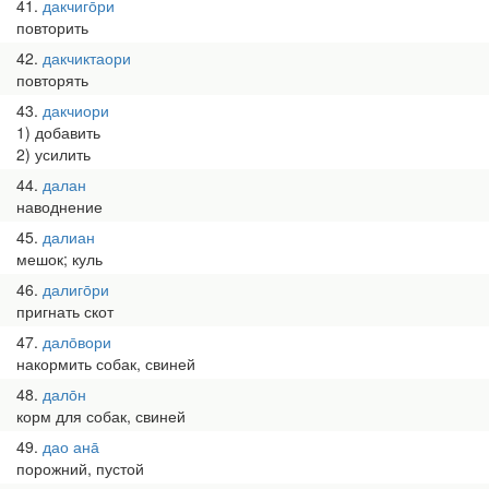
41
дакчиго̄ри
повторить
42
дакчиктаори
повторять
43
дакчиори
1) добавить
2) усилить
44
далан
наводнение
45
далиан
мешок; куль
46
далиго̄ри
пригнать скот
47
дало̄вори
накормить собак, свиней
48
дало̄н
корм для собак, свиней
49
дао ана̄
порожний, пустой