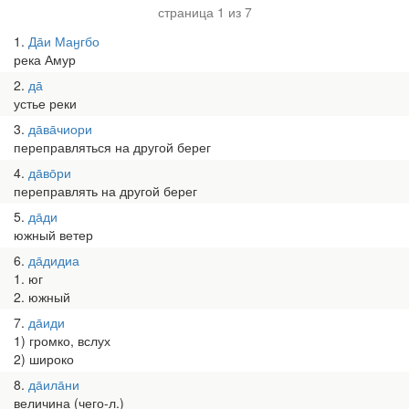
страница 1 из 7
1
Да̄и Маӈгбо
река Амур
2
да̄
устье реки
3
да̄ва̄чиори
переправляться на другой берег
4
да̄во̄ри
переправлять на другой берег
5
да̄ди
южный ветер
6
да̄дидиа
1. юг
2. южный
7
да̄иди
1) громко, вслух
2) широко
8
да̄ила̄ни
величина (чего-л.)