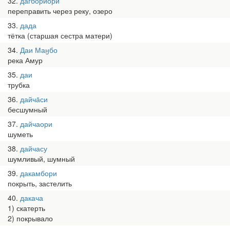
32
дагбориори
переправить через реку, озеро
33
дада
тётка (старшая сестра матери)
34
Даи Маӈбо
река Амур
35
даи
трубка
36
дайча̄си
бесшумный
37
дайчаори
шуметь
38
дайчасу
шумливый, шумный
39
дакамбори
покрыть, застелить
40
дакача
1) скатерть
2) покрывало