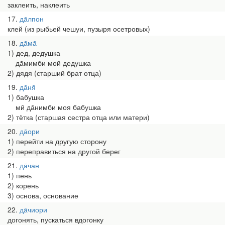
заклеить, наклеить
17
да̄лпон
клей (из рыбьей чешуи, пузыря осетровых)
18
да̄ма̄
1) дед, дедушка
да̄мимби мой дедушка
2) дядя (старший брат отца)
19
да̄ня̄
1) бабушка
мӣ да̄нимби моя бабушка
2) тётка (старшая сестра отца или матери)
20
да̄ори
1) перейти на другую сторону
2) переправиться на другой берег
21
да̄чан
1) пень
2) корень
3) основа, основание
22
да̄чиори
догонять, пускаться вдогонку