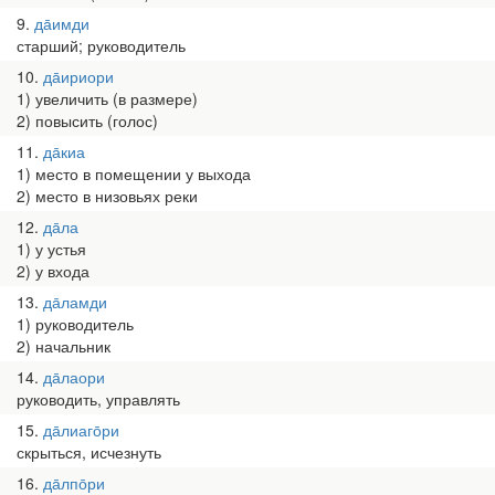
9
да̄имди
старший; руководитель
10
да̄ириори
1) увеличить (в размере)
2) повысить (голос)
11
да̄киа
1) место в помещении у выхода
2) место в низовьях реки
12
да̄ла
1) у устья
2) у входа
13
да̄ламди
1) руководитель
2) начальник
14
да̄лаори
руководить, управлять
15
да̄лиаго̄ри
скрыться, исчезнуть
16
да̄лпо̄ри