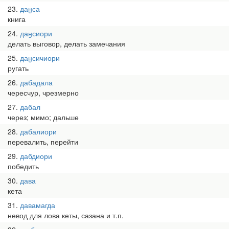
23
даӈса
книга
24
даӈсиори
делать выговор, делать замечания
25
даӈсичиори
ругать
26
дабадала
чересчур, чрезмерно
27
дабал
через; мимо; дальше
28
дабалиори
перевалить, перейти
29
дабдиори
победить
30
дава
кета
31
давамагда
невод для лова кеты, сазана и т.п.