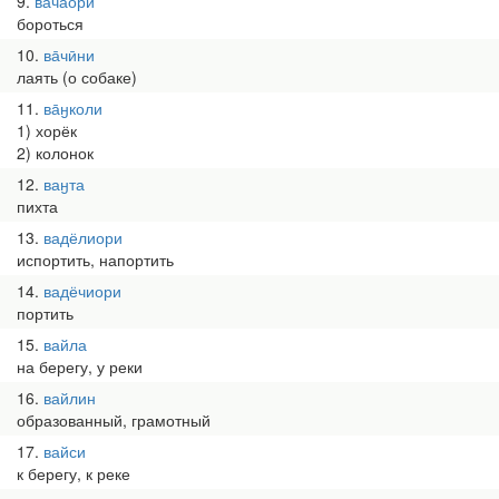
9
ва̄чаори
бороться
10
ва̄чӣни
лаять (о собаке)
11
ва̄ӈколи
1) хорёк
2) колонок
12
ваӈта
пихта
13
вадёлиори
испортить, напортить
14
вадёчиори
портить
15
вайла
на берегу, у реки
16
вайлин
образованный, грамотный
17
вайси
к берегу, к реке