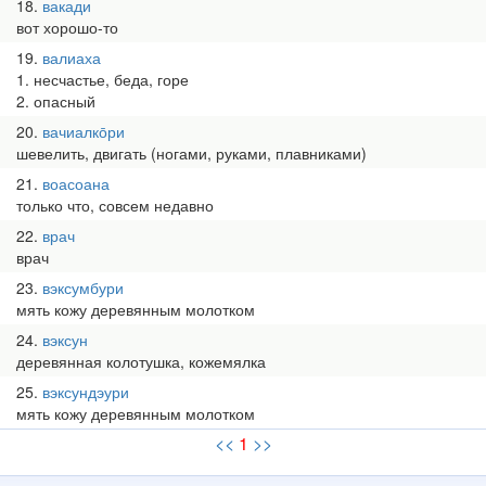
18
вакади
вот хорошо-то
19
валиаха
1. несчастье, беда, горе
2. опасный
20
вачиалко̄ри
шевелить, двигать (ногами, руками, плавниками)
21
воасоана
только что, совсем недавно
22
врач
врач
23
вэксумбури
мять кожу деревянным молотком
24
вэксун
деревянная колотушка, кожемялка
25
вэксундэури
мять кожу деревянным молотком
<<
1
>>