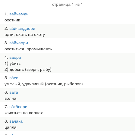
страница 1 из 1
1
ва̄йчамди
охотник
2
ва̄йчандаори
идти, ехать на охоту
3
ва̄йчаори
охотиться, промышлять
4
ва̄ори
1) убить
2) добыть (зверя, рыбу)
5
ва̄со
умелый, удачливый (охотник, рыболов)
6
ва̄та
волна
7
ва̄то̄вори
качаться на волнах
8
ва̄чака
цапля