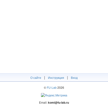
|
|
О сайте
Инструкция
Вход
©
FU-Lab
2026
Email:
komi@fu-lab.ru