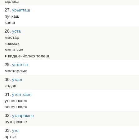
ырлаш
27
урылташ
пӱчкаш
каяш
28
уста
мастар
кожмак
моштычо
♦ кидше-йолжо толеш
29
усталык
мастарлык
30
уташ
кодаш
31
утен каен
улнен каен
элнен каен
32
утларакше
путыракше
33
уто
артык