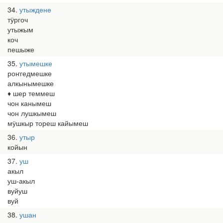
34
утыждене
тӱргоч
утыжым
коч
пешыже
35
утымешке
роҥгедмешке
алкынымешке
♦ шер теммеш
чон канымеш
чон лушкымеш
мӱшкыр тореш кайымеш
36
утыр
койын
37
уш
акыл
уш-акыл
вуйуш
вуй
38
ушан