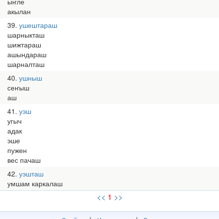
ыҥле
акылан
39
ушештараш
шарныкташ
шижтараш
ашындараш
шарналташ
40
ушныш
сеҥыш
аш
41
уэш
угыч
адак
эше
пужен
вес пачаш
42
уэшташ
умшам каркалаш
<<
1
>>