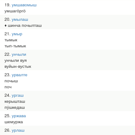
19
умшавомыш
умшагӧргӧ
20
умылаш
♦ шинча почылташ
21
умыр
тымык
тып-тымык
22
унчыли
унчыли вуя
вуйын-вустык
23
урвалте
почыш
поч
24
ургаш
керышташ
пӱшкедаш
25
уржава
шемуржа
26
урлаш