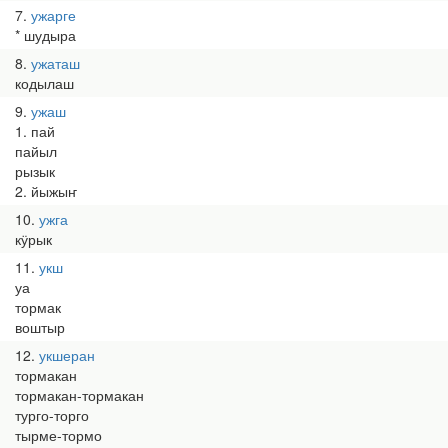
7
ужарге
* шудыра
8
ужаташ
кодылаш
9
ужаш
1. пай
пайыл
рызык
2. йыжыҥ
10
ужга
кӱрык
11
укш
уа
тормак
воштыр
12
укшеран
тормакан
тормакан-тормакан
турго-торго
тырме-тормо