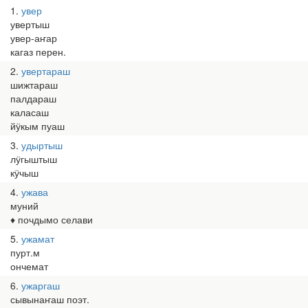
1
увер
увертыш
увер-аҥар
кагаз перен.
2
увертараш
шижтараш
палдараш
каласаш
йӱкым пуаш
3
удыртыш
лӱгыштыш
кӱчыш
4
ужава
муний
♦ почдымо селави
5
ужамат
пурт.м
ончемат
6
ужаргаш
сывынаҥаш поэт.