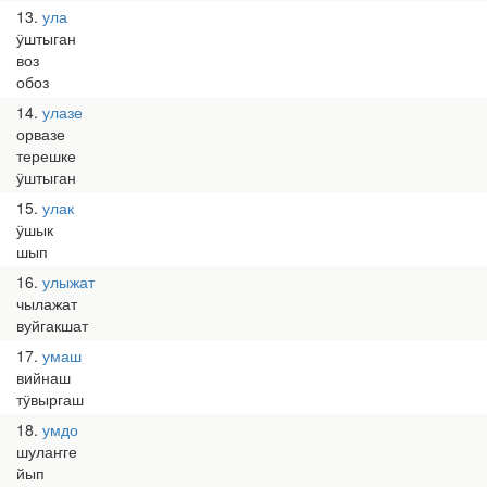
13
ула
ӱштыган
воз
обоз
14
улазе
орвазе
терешке
ӱштыган
15
улак
ӱшык
шып
16
улыжат
чылажат
вуйгакшат
17
умаш
вийнаш
тӱвыргаш
18
умдо
шулаҥге
йып