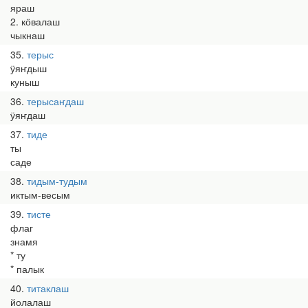
яраш
2. кӧвалаш
чыкнаш
35
терыс
ӱяҥдыш
куныш
36
терысаҥдаш
ӱяҥдаш
37
тиде
ты
саде
38
тидым-тудым
иктым-весым
39
тисте
флаг
знамя
* ту
* палык
40
титаклаш
йолалаш