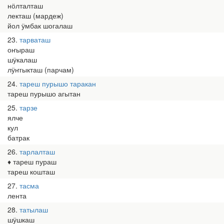
нӧлталташ
лекташ (мардеж)
йол ӱмбак шогалаш
23
тарваташ
оҥыраш
шӱкалаш
лӱҥгыкташ (парчам)
24
тареш пурышо таракан
тареш пурышо агытан
25
тарзе
ялче
кул
батрак
26
тарлалташ
♦ тареш пураш
тареш кошташ
27
тасма
лента
28
татылаш
шӱшкаш