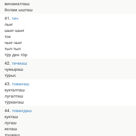
винаматлаш
йолам ышташ
41
тич
лыҥ
шыҥ-шыҥ
ток
чыҥ-чыҥ
тыл-тыл
тӱр ден тӧр
42
тичмаш
чумыраш
тӱрыс
43
товаҥаш
кукталташ
лугалташ
тӱркаҥаш
44
товаҥдаш
кукташ
лугаш
келаш
тошкаш