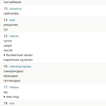
тыглайжым
13
талиҥга
чайсалма
14
там
умшатам
тут
15
тамле
тутло
шере
чесле
♦ йылметым нелат
парнятым нулалат
16
тамлештараш
сакыраҥдаш
мӱаҥдаш
тутлаҥдаш
17
тамык
ад
♦ киш под
18
таҥ