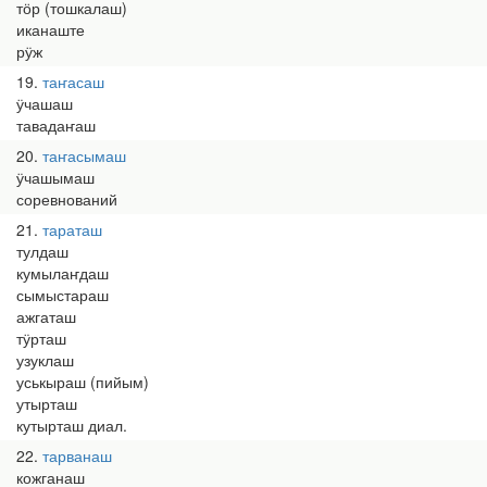
тӧр (тошкалаш)
иканаште
рӱж
19
таҥасаш
ӱчашаш
тавадаҥаш
20
таҥасымаш
ӱчашымаш
соревнований
21
тараташ
тулдаш
кумылаҥдаш
сымыстараш
ажгаташ
тӱрташ
узуклаш
уськыраш (пийым)
утырташ
кутырташ диал.
22
тарванаш
кожганаш