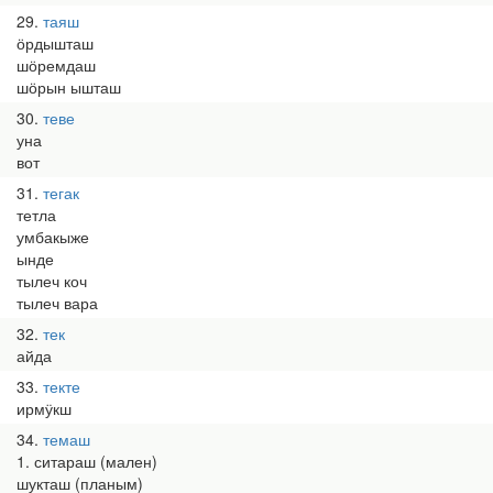
29
таяш
ӧрдышташ
шӧремдаш
шӧрын ышташ
30
теве
уна
вот
31
тегак
тетла
умбакыже
ынде
тылеч коч
тылеч вара
32
тек
айда
33
текте
ирмӱкш
34
темаш
1. ситараш (мален)
шукташ (планым)