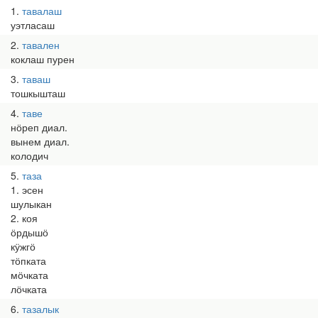
1
тавалаш
уэтласаш
2
тавален
коклаш пурен
3
таваш
тошкышташ
4
таве
нӧреп диал.
вынем диал.
колодич
5
таза
1. эсен
шулыкан
2. коя
ӧрдышӧ
кӱжгӧ
тӧпката
мӧчката
лӧчката
6
тазалык