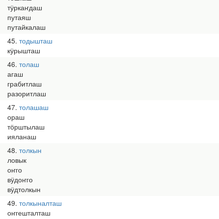
тӱркаҥдаш
путаяш
путайкалаш
45
тодышташ
кӱрышташ
46
толаш
агаш
грабитлаш
разоритлаш
47
толашаш
ораш
тӧрштылаш
ияланаш
48
толкын
ловык
оҥго
вӱдоҥго
вӱдтолкын
49
толкыналташ
оҥгешталташ