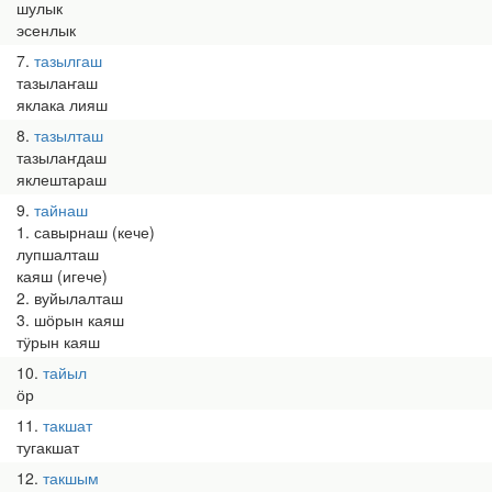
шулык
эсенлык
7
тазылгаш
тазылаҥаш
яклака лияш
8
тазылташ
тазылаҥдаш
яклештараш
9
тайнаш
1. савырнаш (кече)
лупшалташ
каяш (игече)
2. вуйылалташ
3. шӧрын каяш
тӱрын каяш
10
тайыл
ӧр
11
такшат
тугакшат
12
такшым