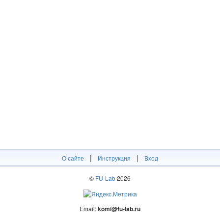
|
|
О сайте
Инструкция
Вход
©
FU-Lab
2026
Email:
komi@fu-lab.ru