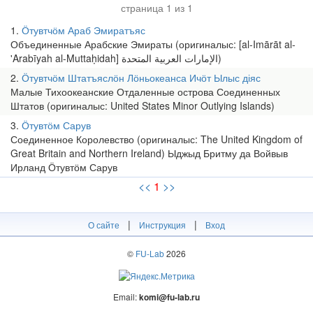
страница 1 из 1
1
Ӧтувтчӧм Араб Эмиратъяс
Объединенные Арабские Эмираты (оригиналыс: [al-Imārāt al-
'Arabīyah al-Muttaḥidah] الإمارات العربية المتحدة‎)
2
Ӧтувтчӧм Штатъяслӧн Лӧньокеанса Ичӧт Ылыс діяс
Малые Тихоокеанские Отдаленные острова Соединенных
Штатов (оригиналыс: United States Minor Outlying Islands)
3
Ӧтувтӧм Сарув
Соединенное Королевство (оригиналыс: The United Kingdom of
Great Britain and Northern Ireland) Ыджыд Бритму да Войвыв
Ирланд Ӧтувтӧм Сарув
<<
1
>>
|
|
О сайте
Инструкция
Вход
©
FU-Lab
2026
Email:
komi@fu-lab.ru