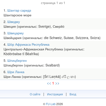
страница 1 из 1
1
Шантар саридз
Шантарское море
2
Шведму
Швеция (оригиналыс: Sverige), Сверйӧ
3
Швицарму
Швейцария (оригиналыс: die Schweiz, Suisse, Svizzera, Svizra)
4
Шӧр Африкаса Республика
Центрально-Африканская Республика (оригиналыс:
Ködörösêse tî Bêafrîka)
5
Шпицберген
Шпицберген (оригиналыс: Svalbard)
6
Шри Ланка
Шри-Ланка (оригиналыс: [Śrī Laṃkā] ශ්රී ලංකා)
<<
1
>>
|
|
О сайте
Инструкция
Вход
©
FU-Lab
2026