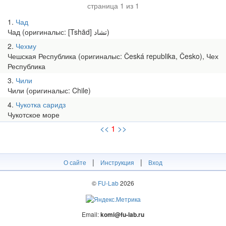
страница 1 из 1
1
Чад
Чад (оригиналыс: [Tshād] تشاد)
2
Чехму
Чешская Республика (оригиналыс: Česká republika, Česko), Чех
Республика
3
Чили
Чили (оригиналыс: Chile)
4
Чукотка саридз
Чукотское море
<<
1
>>
|
|
О сайте
Инструкция
Вход
©
FU-Lab
2026
Email:
komi@fu-lab.ru