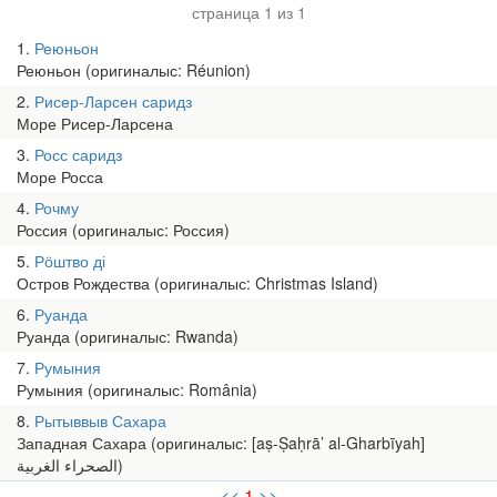
страница 1 из 1
1
Реюньон
Реюньон (оригиналыс: Réunion)
2
Рисер-Ларсен саридз
Море Рисер-Ларсена
3
Росс саридз
Море Росса
4
Рочму
Россия (оригиналыс: Россия)
5
Рӧштво ді
Остров Рождества (оригиналыс: Christmas Island)
6
Руанда
Руанда (оригиналыс: Rwanda)
7
Румыния
Румыния (оригиналыс: România)
8
Рытыввыв Сахара
Западная Сахара (оригиналыс: [aṣ-Ṣaḥrā’ al-Gharbīyah]
الصحراء الغربية‎‎)
<<
1
>>